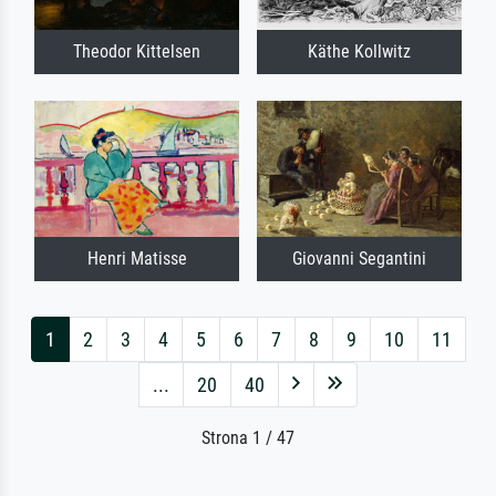
Theodor Kittelsen
Käthe Kollwitz
Henri Matisse
Giovanni Segantini
1
2
3
4
5
6
7
8
9
10
11
...
20
40
Strona 1 / 47