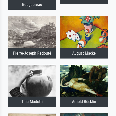
Bouguereau
Pierre-Joseph Redouté
August Macke
Tina Modotti
Arnold Böcklin