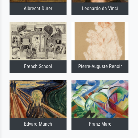
Albrecht Dürer
Leonardo da Vinci
French School
Pierre-Auguste Renoir
Edvard Munch
Franz Marc