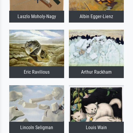
Laszlo Moholy-Nagy
Albin Egger-Lienz
Eric Ravilious
Arthur Rackham
Lincoln Seligman
Louis Wain