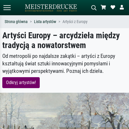
Strona główna
Lista artystów
Artyści z Europy
Artyści Europy – arcydzieła między
Wyszukiwanie standardowe
Wyszukiwanie obrazów AI
tradycją a nowatorstwem
Szukaj wg artysty, tytułu lub stylu – np.
Opisz scenę – np. zielona łąka,
Monet, Gwiaździsta noc,
abstrakcja z czerwienią, ciemny olej,
impresjonizm, fala Hokusaia, akt.
stojący akt obok drzewa.
Od metropolii po najdalsze zakątki – artyści z Europy
kształtują świat sztuki innowacyjnymi pomysłami i
wyjątkowymi perspektywami. Poznaj ich dzieła.
Odkryj artystów!