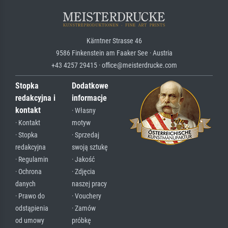
Kärntner Strasse 46
9586 Finkenstein am Faaker See · Austria
+43 4257 29415 · office@meisterdrucke.com
Stopka
Dodatkowe
redakcyjna i
informacje
kontakt
· Własny
· Kontakt
motyw
· Stopka
· Sprzedaj
redakcyjna
swoją sztukę
· Regulamin
· Jakość
· Ochrona
· Zdjęcia
danych
naszej pracy
· Prawo do
· Vouchery
odstąpienia
· Zamów
od umowy
próbkę