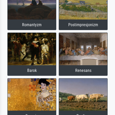
Romantyzm
Postimpresjonizm
Barok
Renesans