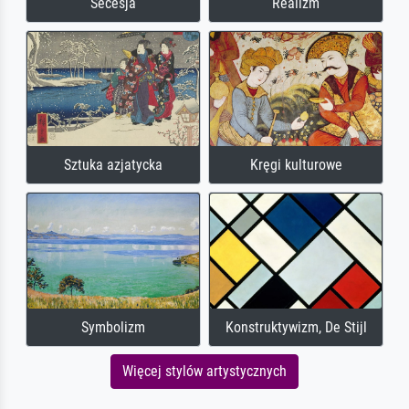
Secesja
Realizm
Sztuka azjatycka
Kręgi kulturowe
Symbolizm
Konstruktywizm, De Stijl
Więcej stylów artystycznych