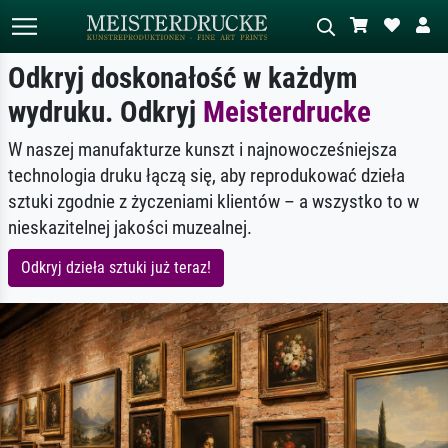
Odkryj doskonałość w każdym
wydruku. Odkryj
Meisterdrucke
Wyszukiwanie standardowe
Wyszukiwanie obrazów AI
W naszej manufakturze kunszt i najnowocześniejsza
Szukaj wg artysty, tytułu lub stylu – np.
Opisz scenę – np. zielona łąka,
Monet, Gwiaździsta noc,
abstrakcja z czerwienią, ciemny olej,
technologia druku łączą się, aby reprodukować dzieła
impresjonizm, fala Hokusaia, akt.
stojący akt obok drzewa.
sztuki zgodnie z życzeniami klientów – a wszystko to w
nieskazitelnej jakości muzealnej.
Odkryj dzieła sztuki już teraz!