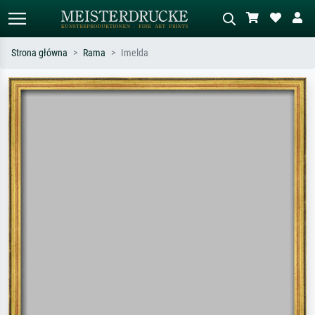
Strona główna
Rama
Imelda
Wyszukiwanie standardowe
Wyszukiwanie obrazów AI
Szukaj wg artysty, tytułu lub stylu – np.
Opisz scenę – np. zielona łąka,
Monet, Gwiaździsta noc,
abstrakcja z czerwienią, ciemny olej,
impresjonizm, fala Hokusaia, akt.
stojący akt obok drzewa.