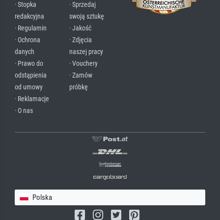
· Stopka
· Sprzedaj
redakcyjna
swoją sztukę
· Regulamin
· Jakość
· Ochrona
· Zdjęcia
danych
naszej pracy
· Prawo do
· Vouchery
odstąpienia
· Zamów
od umowy
próbkę
· Reklamacje
· O nas
Polska