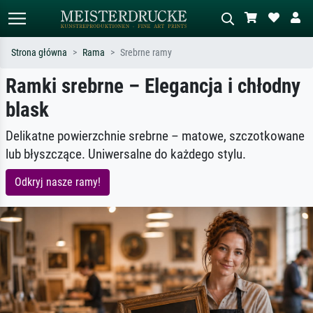
Strona główna
Rama
Srebrne ramy
Ramki srebrne – Elegancja i chłodny
Wyszukiwanie standardowe
Wyszukiwanie obrazów AI
blask
Szukaj wg artysty, tytułu lub stylu – np.
Opisz scenę – np. zielona łąka,
Monet, Gwiaździsta noc,
abstrakcja z czerwienią, ciemny olej,
impresjonizm, fala Hokusaia, akt.
stojący akt obok drzewa.
Delikatne powierzchnie srebrne – matowe, szczotkowane
lub błyszczące. Uniwersalne do każdego stylu.
Odkryj nasze ramy!