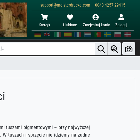
support@meisterdrucke.com · 0043 4257 29415
Koszyk
Ulubione
Zarejestruj konto
Zaloguj
ci
ymi tuszami pigmentowymi – przy najwyższej
ów. W tuszach i sprzęcie nie idziemy na żadne