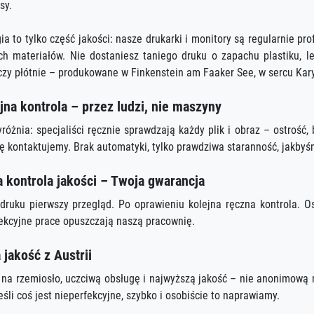
sy.
ia to tylko część jakości: nasze drukarki i monitory są regularnie p
ch materiałów. Nie dostaniesz taniego druku o zapachu plastiku, l
czy płótnie – produkowane w Finkenstein am Faaker See, w sercu Karyn
jna kontrola – przez ludzi, nie maszyny
różnia: specjaliści ręcznie sprawdzają każdy plik i obraz – ostrość, 
ię kontaktujemy. Brak automatyki, tylko prawdziwa staranność, jakbyś
a kontrola jakości – Twoja gwarancja
druku pierwszy przegląd. Po oprawieniu kolejna ręczna kontrola. O
fekcyjne prace opuszczają naszą pracownię.
 jakość z Austrii
na rzemiosło, uczciwą obsługę i najwyższą jakość – nie anonimową
eśli coś jest nieperfekcyjne, szybko i osobiście to naprawiamy.