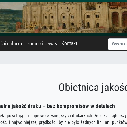
Kontakt
śniki druku
Pomoc i serwis
Obietnica jakoś
lna jakość druku – bez kompromisów w detalach
eła powstają na najnowocześniejszych drukarkach Giclée z najlepsz
zości i najwolniejszej prędkości, by nie było żadnych linii ani punkt