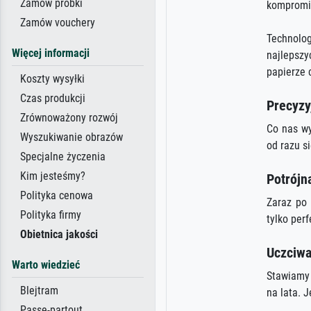
Zamów próbki
kompromi
Zamów vouchery
Technolog
Więcej informacji
najlepszy
papierze 
Koszty wysyłki
Czas produkcji
Precyzy
Zrównoważony rozwój
Co nas wy
Wyszukiwanie obrazów
od razu s
Specjalne życzenia
Kim jesteśmy?
Potrójn
Polityka cenowa
Zaraz po 
Polityka firmy
tylko per
Obietnica jakości
Uczciwa
Warto wiedzieć
Stawiamy 
Blejtram
na lata. J
Passe-partout