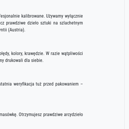
rofesjonalnie kalibrowane. Używamy wyłącznie
ecz prawdziwe dzieło sztuki na szlachetnym
tii (Austria).
błędy, kolory, krawędzie. W razie wątpliwości
my drukowali dla siebie.
statnia weryfikacja tuż przed pakowaniem –
 masówkę. Otrzymujesz prawdziwe arcydzieło