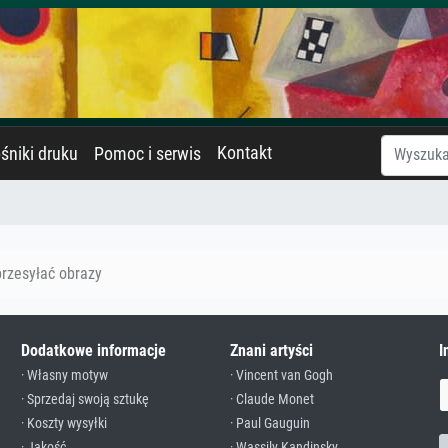
Kontakt
śniki druku
Pomoc i serwis
przesyłać obrazy
Dodatkowe informacje
Znani artyści
I
· Własny motyw
· Vincent van Gogh
· Sprzedaj swoją sztukę
· Claude Monet
· Koszty wysyłki
· Paul Gauguin
· Jakość
· Wassily Kandinsky