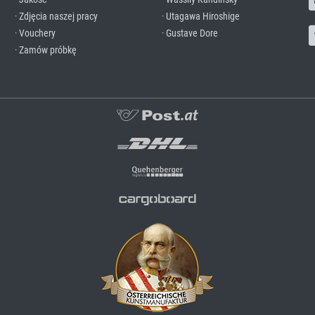
· Zdjęcia naszej pracy
· Utagawa Hiroshige
· Vouchery
· Gustave Dore
· Zamów próbkę