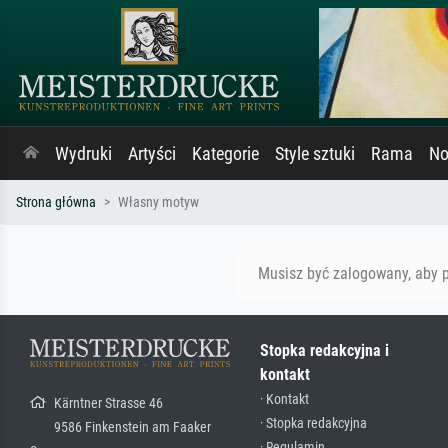
Wydruki
Artyści
Kategorie
Style sztuki
Rama
No
Strona główna
Własny motyw
Musisz być zalogowany, aby 
Stopka redakcyjna i
kontakt
· Kontakt
Kärntner Strasse 46
· Stopka redakcyjna
9586 Finkenstein am Faaker
· Regulamin