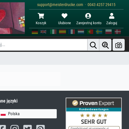
support@meisterdrucke.com · 0043 4257 29415
Koszyk
Ulubione
Zarejestruj konto
Zaloguj
nne języki
Polska