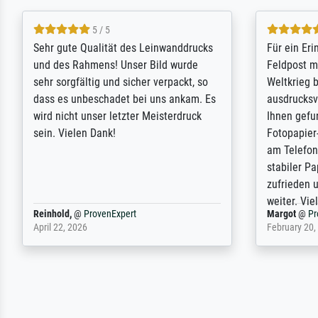
5 / 5
Sehr gute Qualität des Leinwanddrucks
Für ein Er
und des Rahmens! Unser Bild wurde
Feldpost m
sehr sorgfältig und sicher verpackt, so
Weltkrieg b
dass es unbeschadet bei uns ankam. Es
ausdrucksvo
wird nicht unser letzter Meisterdruck
Ihnen gefu
sein. Vielen Dank!
Fotopapier
am Telefon
stabiler Pa
zufrieden 
weiter. Viel
Reinhold,
@
ProvenExpert
Margot
@
Pr
April 22, 2026
February 20,