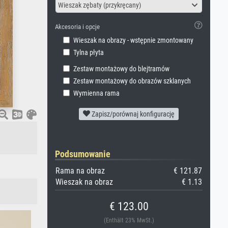
Wieszak zębaty (przykręcany)
Akcesoria i opcje
Wieszak na obrazy - wstępnie zmontowany
Tylna płyta
Zestaw montażowy do blejtramów
Zestaw montażowy do obrazów szklanych
Wymienna rama
Zapisz/porównaj konfigurację
Podsumowanie
Rama na obraz
€ 121.87
Wieszak na obraz
€ 1.13
€ 123.00
(Enthält 23% MwSt.)