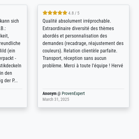
4.8 / 5
kann sich
Qualité absolument irréprochable.
.B.:
Extraordinaire diversité des thèmes
keit,
abordés et personnalisation des
freundliche
demandes (recadrage, réajustement des
ild (ein
couleurs). Relation clientèle parfaite.
rpackt -
Transport, réception sans aucun
stikdeckeln
problème. Merci à toute l'équipe ! Hervé
in den
 der P...
Anonym
@
ProvenExpert
March 31, 2025