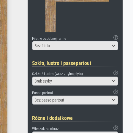
Filet w ozdobnej ramie
Bez filetu
Szkło, lustro i passepartout
Szkło / Lustro (wraz z tylną płytą)
Brak szyby
Passe-partout
Bez passe-partout
Różne i dodatkowe
Wieszak na obraz