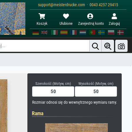
support@meisterdrucke.com · 0043 4257 29415
Koszyk
Ulubione
Zarejestruj konto
Zaloguj
Szerokość (Motyw, cm)
Wysokość (Motyw, cm)
Rozmiar odnosi się do wewnętrznego wymiaru ramy.
Rama