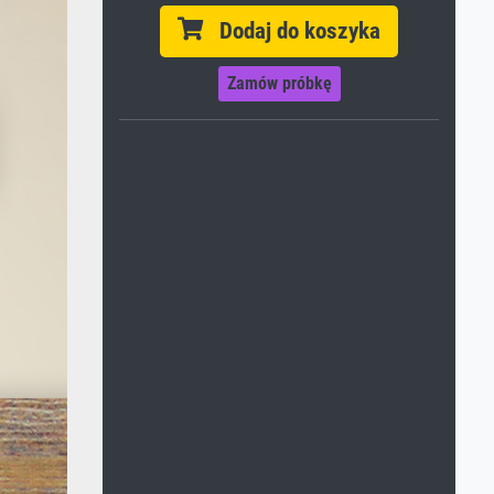
Dodaj do koszyka
Zamów próbkę