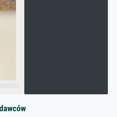
zedawców