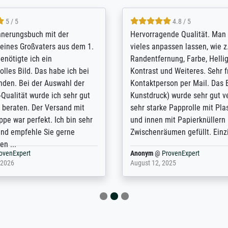
5 / 5
4.8 / 5
innerungsbuch mit der
Hervorragende Qualität. Man 
eines Großvaters aus dem 1.
vieles anpassen lassen, wie z
enötigte ich ein
Randentfernung, Farbe, Hellig
lles Bild. Das habe ich bei
Kontrast und Weiteres. Sehr 
nden. Bei der Auswahl der
Kontaktperson per Mail. Das B
-Qualität wurde ich sehr gut
Kunstdruck) wurde sehr gut ve
 beraten. Der Versand mit
sehr starke Papprolle mit Pla
ppe war perfekt. Ich bin sehr
und innen mit Papierknüllern 
und empfehle Sie gerne
Zwischenräumen gefüllt. Einzig
en ...
ovenExpert
Anonym
@
ProvenExpert
 2026
August 12, 2025