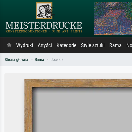
Wydruki
Artyści
Kategorie
Style sztuki
Rama
No
Strona główna
Rama
Jocasta