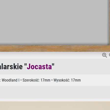
arskie "
Jocasta
"
rie: Woodland I • Szerokość: 17mm • Wysokość: 17mm