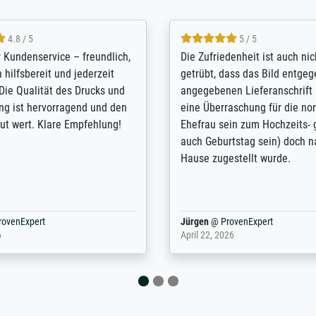
5 / 5
4.8 / 5
innerungsbuch mit der
Hervorragende Qualität. Man 
eines Großvaters aus dem 1.
vieles anpassen lassen, wie z
enötigte ich ein
Randentfernung, Farbe, Hellig
lles Bild. Das habe ich bei
Kontrast und Weiteres. Sehr 
nden. Bei der Auswahl der
Kontaktperson per Mail. Das B
-Qualität wurde ich sehr gut
Kunstdruck) wurde sehr gut ve
 beraten. Der Versand mit
sehr starke Papprolle mit Pla
ppe war perfekt. Ich bin sehr
und innen mit Papierknüllern 
und empfehle Sie gerne
Zwischenräumen gefüllt. Einzig
en ...
ovenExpert
Anonym
@
ProvenExpert
 2026
August 12, 2025