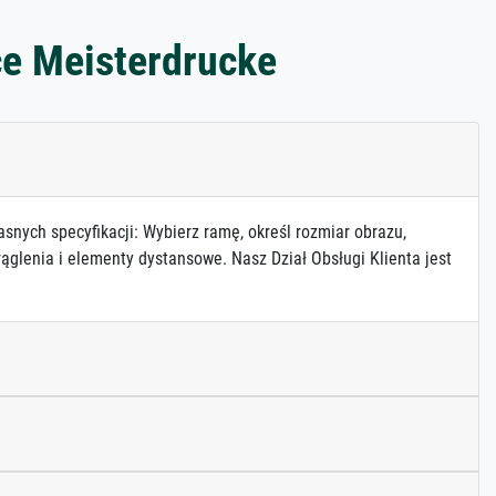
ce Meisterdrucke
asnych specyfikacji: Wybierz ramę, określ rozmiar obrazu,
ąglenia i elementy dystansowe. Nasz Dział Obsługi Klienta jest