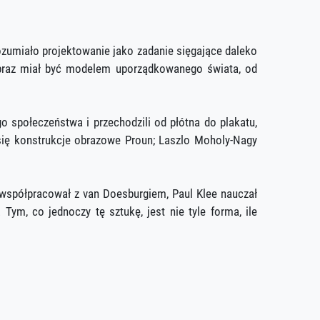
ozumiało projektowanie jako zadanie sięgające daleko
Obraz miał być modelem uporządkowanego świata, od
o społeczeństwa i przechodzili od płótna do plakatu,
się konstrukcje obrazowe Proun; Laszlo Moholy-Nagy
 współpracował z van Doesburgiem, Paul Klee nauczał
ym, co jednoczy tę sztukę, jest nie tyle forma, ile