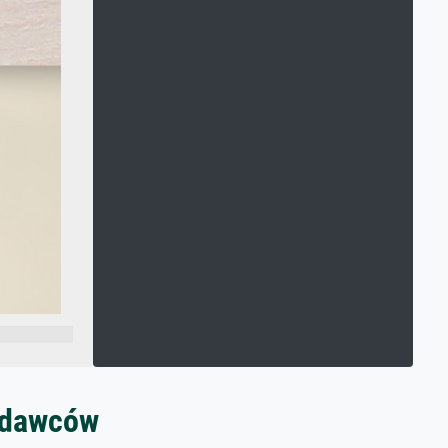
zedawców