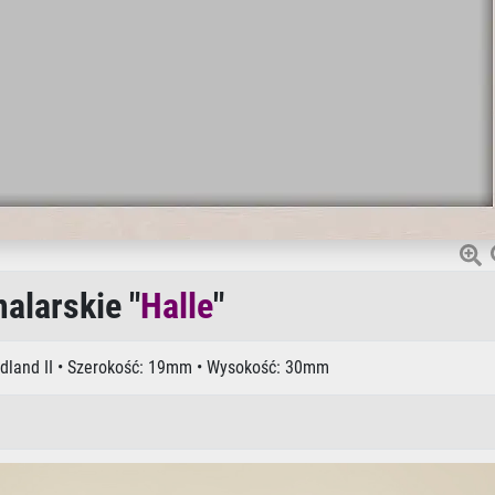
alarskie "
Halle
"
odland II • Szerokość: 19mm • Wysokość: 30mm