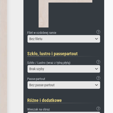
Filet w ozdobnej ramie
Bez filetu
Szkło, lustro i passepartout
Szkło / Lustro (wraz z tylną płytą)
Brak szyby
Passe-partout
Bez passe-partout
Różne i dodatkowe
Wieszak na obraz