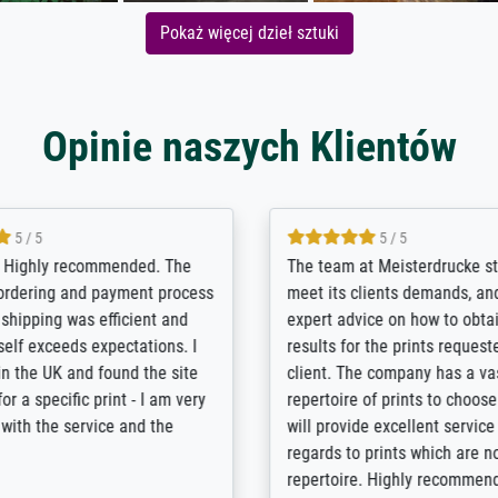
Pokaż więcej dzieł sztuki
Opinie naszych Klientów
5 / 5
5 / 5
/ Highly recommended. The
The team at Meisterdrucke st
 ordering and payment process
meet its clients demands, an
shipping was efficient and
expert advice on how to obtai
self exceeds expectations. I
results for the prints request
n the UK and found the site
client. The company has a va
or a specific print - I am very
repertoire of prints to choose
with the service and the
will provide excellent service
regards to prints which are no
repertoire. Highly recommen