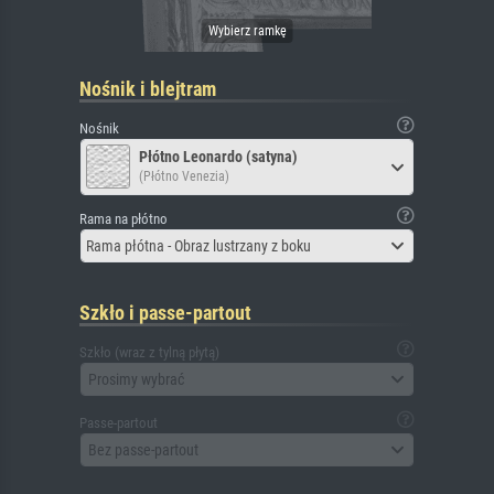
Nośnik i blejtram
Nośnik
Płótno Leonardo (satyna)
(Płótno Venezia)
Rama na płótno
Rama płótna - Obraz lustrzany z boku
Szkło i passe-partout
Szkło (wraz z tylną płytą)
Prosimy wybrać
Passe-partout
Bez passe-partout