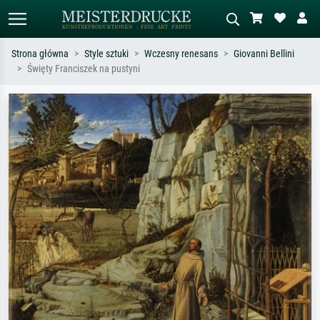
Strona główna
Style sztuki
Wczesny renesans
Giovanni Bellini
Święty Franciszek na pustyni
Wyszukiwanie standardowe
Wyszukiwanie obrazów AI
Szukaj wg artysty, tytułu lub stylu – np.
Opisz scenę – np. zielona łąka,
Monet, Gwiaździsta noc,
abstrakcja z czerwienią, ciemny olej,
impresjonizm, fala Hokusaia, akt.
stojący akt obok drzewa.