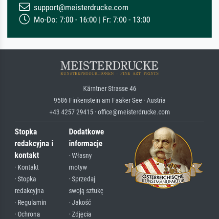
support@meisterdrucke.com
Mo-Do: 7:00 - 16:00 | Fr: 7:00 - 13:00
Kärntner Strasse 46
9586 Finkenstein am Faaker See · Austria
+43 4257 29415 · office@meisterdrucke.com
Stopka
Dodatkowe
redakcyjna i
informacje
kontakt
· Własny
· Kontakt
motyw
· Stopka
· Sprzedaj
redakcyjna
swoją sztukę
· Regulamin
· Jakość
· Ochrona
· Zdjęcia