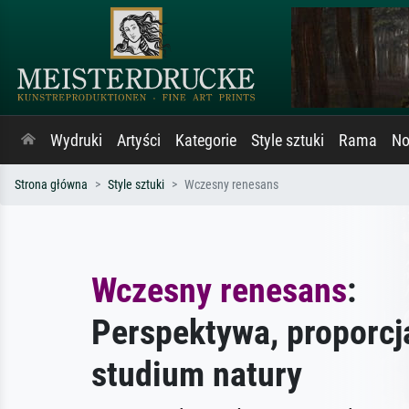
Wydruki
Artyści
Kategorie
Style sztuki
Rama
No
Strona główna
Style sztuki
Wczesny renesans
Wczesny renesans
:
Perspektywa, proporcj
studium natury