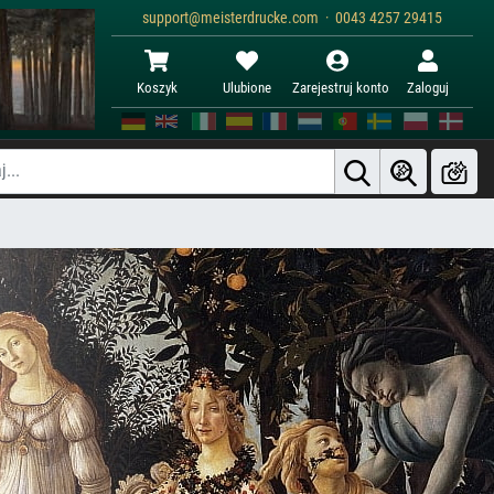
support@meisterdrucke.com · 0043 4257 29415
Koszyk
Ulubione
Zarejestruj konto
Zaloguj