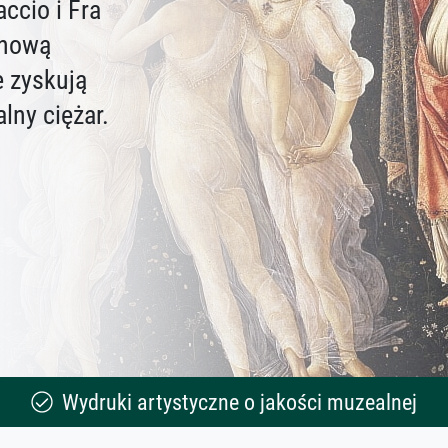
ccio i Fra
 nową
e zyskują
lny ciężar.
Wydruki artystyczne o jakości muzealnej