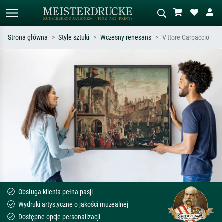
Strona główna
Style sztuki
Wczesny renesans
Vittore Carpaccio
Wyszukiwanie standardowe
Wyszukiwanie obrazów AI
Szukaj wg artysty, tytułu lub stylu – np.
Opisz scenę – np. zielona łąka,
Monet, Gwiaździsta noc,
abstrakcja z czerwienią, ciemny olej,
impresjonizm, fala Hokusaia, akt.
stojący akt obok drzewa.
Obsługa klienta pełna pasji
Wydruki artystyczne o jakości muzealnej
Dostępne opcje personalizacji