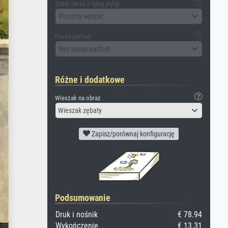
Szkło (wraz z tylną płytą)
Prosimy wybrać
Passe-partout
Bez passe-partout
Różne i dodatkowe
Wieszak na obraz
Wieszak zębaty
Zapisz/porównaj konfigurację
Podsumowanie
Druk i nośnik
€ 78.94
Wykończenie
€ 13.31