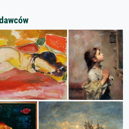
zedawców