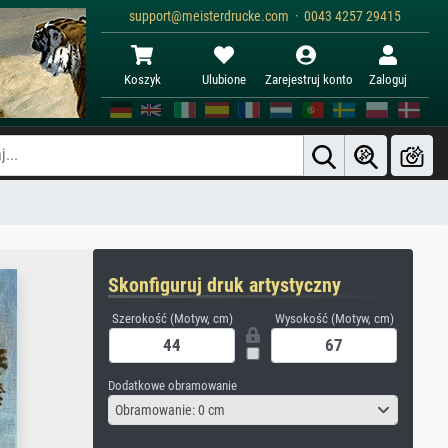
support@meisterdrucke.com · 0043 4257 29415
Koszyk
Ulubione
Zarejestruj konto
Zaloguj
Skonfiguruj druk artystyczny
Szerokość (Motyw, cm)
Wysokość (Motyw, cm)
Dodatkowe obramowanie
Obramowanie: 0 cm