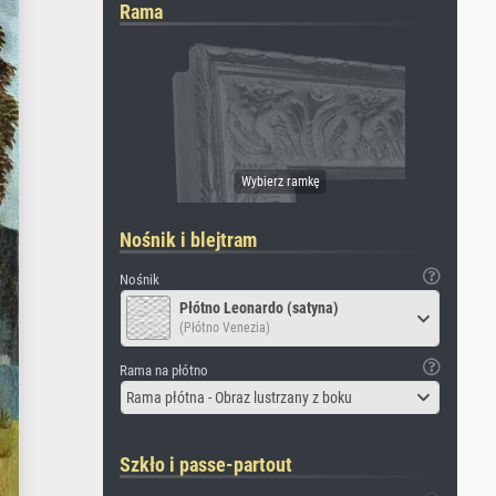
Rama
Nośnik i blejtram
Nośnik
Płótno Leonardo (satyna)
(Płótno Venezia)
Rama na płótno
Rama płótna - Obraz lustrzany z boku
Szkło i passe-partout