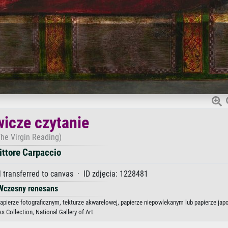
wicze czytanie
The Virgin Reading)
ittore Carpaccio
transferred to canvas · ID zdjęcia: 1228481
Wczesny renesans
 papierze fotograficznym, tekturze akwarelowej, papierze niepowlekanym lub papierze jap
s Collection, National Gallery of Art