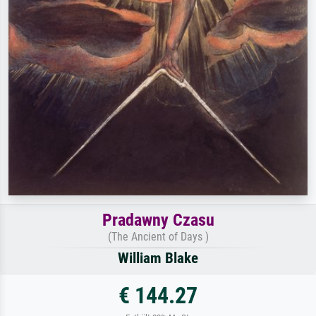
Pradawny Czasu
(The Ancient of Days )
William Blake
€ 144.27