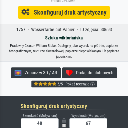
Enthält 23% MwSt.
Skonfiguruj druk artystyczny
1757 · Wasserfarbe auf Papier · ID zdjęcia: 30693
Sztuka wiktoriańska
Pradawny Czasu · William Blake. Dostępny jako wydruk na płótnie, papierze
fotograficznym, tekturze akwarelowej, papierze niepowlekanym lub papierze
japońskim.
Zobacz w 3D / AR
Dodaj do ulubionych
5/5 · Pokaż recenzje (2)
Skonfiguruj druk artystyczny
Szerokość (Motyw, cm)
Wysokość (Motyw, cm)