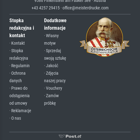
9586 Finkenstein am Faaker See · Austria
+43 4257 29415 · office@meisterdrucke.com
Stopka
Dodatkowe
redakcyjna i
informacje
kontakt
· Własny
· Kontakt
motyw
· Stopka
· Sprzedaj
redakcyjna
swoją sztukę
· Regulamin
· Jakość
· Ochrona
· Zdjęcia
danych
naszej pracy
· Prawo do
· Vouchery
odstąpienia
· Zamów
od umowy
próbkę
· Reklamacje
· O nas