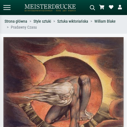
Strona główna
Style sztuki
Sztuka wiktoriańska
William Blake
Pradawny Czasu
Wyszukiwanie standardowe
Wyszukiwanie obrazów AI
Szukaj wg artysty, tytułu lub stylu – np.
Opisz scenę – np. zielona łąka,
Monet, Gwiaździsta noc,
abstrakcja z czerwienią, ciemny olej,
impresjonizm, fala Hokusaia, akt.
stojący akt obok drzewa.