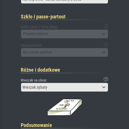
Szkło i passe-partout
Szkło (wraz z tylną płytą)
Prosimy wybrać
Passe-partout
Bez passe-partout
Różne i dodatkowe
Wieszak na obraz
Wieszak zębaty
Podsumowanie