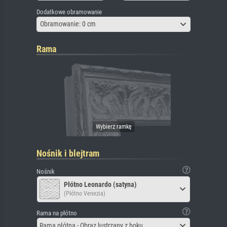
Dodatkowe obramowanie
Obramowanie: 0 cm
Rama
Nośnik i blejtram
Nośnik
Płótno Leonardo (satyna)
(Płótno Venezia)
Rama na płótno
Rama płótna - Obraz lustrzany z boku