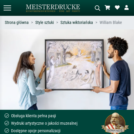
Strona główna
Style sztuki
Sztuka wiktoriańska
William Blake
Wyszukiwanie standardowe
Wyszukiwanie obrazów AI
Szukaj wg artysty, tytułu lub stylu – np.
Opisz scenę – np. zielona łąka,
Monet, Gwiaździsta noc,
abstrakcja z czerwienią, ciemny olej,
impresjonizm, fala Hokusaia, akt.
stojący akt obok drzewa.
Obsługa klienta pełna pasji
Wydruki artystyczne o jakości muzealnej
Dostępne opcje personalizacji