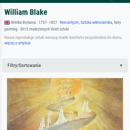
William Blake
Wielka Brytania · 1757–1827 ·
Romantyzm
,
Sztuka wiktoriańska
, fairy
painting · 3015 znalezionych dzieł sztuki
Nasze reprodukcje sztuki wnoszą chwile komfortu bezpośrednio do domu.
więcej o artyście
Filtry/Sortowanie