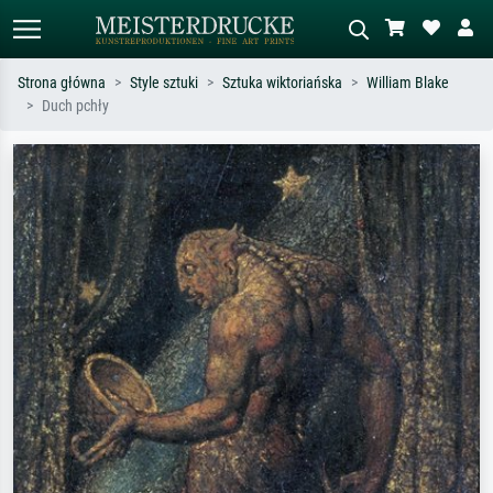
Strona główna
Style sztuki
Sztuka wiktoriańska
William Blake
Duch pchły
Wyszukiwanie standardowe
Wyszukiwanie obrazów AI
Szukaj wg artysty, tytułu lub stylu – np.
Opisz scenę – np. zielona łąka,
Monet, Gwiaździsta noc,
abstrakcja z czerwienią, ciemny olej,
impresjonizm, fala Hokusaia, akt.
stojący akt obok drzewa.