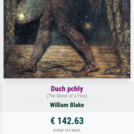
Duch pchły
(The Ghost of a Flea)
William Blake
€ 142.63
Enthält 23% MwSt.