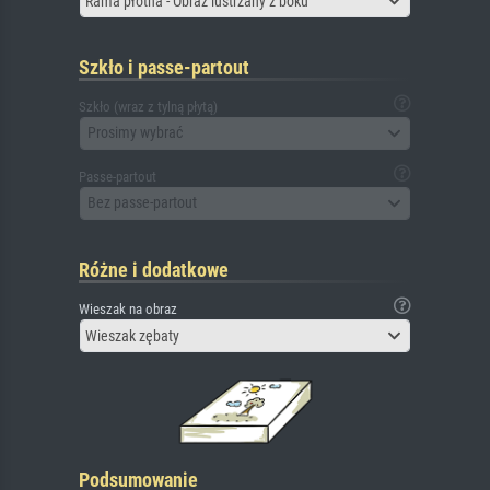
Rama płótna - Obraz lustrzany z boku
Szkło i passe-partout
Szkło (wraz z tylną płytą)
Prosimy wybrać
Passe-partout
Bez passe-partout
Różne i dodatkowe
Wieszak na obraz
Wieszak zębaty
Podsumowanie