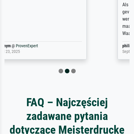
Als er naar een bepaalde kunstenaar
gevraagd wordt krijg je ook een aantal
werken van andere wat het onoverzichtelijk
maakt (bvb zoek Ros = ook Rops, Rose etc).
Waarom duidt u ...
philip
@
ProvenExpert
September 23, 2025
FAQ – Najczęściej
zadawane pytania
dotyczące Meisterdrucke