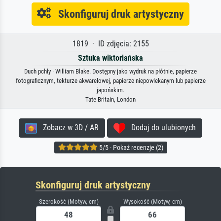
Skonfiguruj druk artystyczny
1819 · ID zdjęcia: 2155
Sztuka wiktoriańska
Duch pchły · William Blake. Dostępny jako wydruk na płótnie, papierze
fotograficznym, tekturze akwarelowej, papierze niepowlekanym lub papierze
japońskim.
Tate Britain, London
Zobacz w 3D / AR
Dodaj do ulubionych
5/5 · Pokaż recenzje (2)
Skonfiguruj druk artystyczny
Szerokość (Motyw, cm)
Wysokość (Motyw, cm)