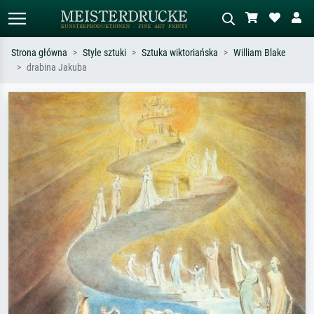
Strona główna
Style sztuki
Sztuka wiktoriańska
William Blake
drabina Jakuba
Wyszukiwanie standardowe
Wyszukiwanie obrazów AI
Szukaj wg artysty, tytułu lub stylu – np.
Opisz scenę – np. zielona łąka,
Monet, Gwiaździsta noc,
abstrakcja z czerwienią, ciemny olej,
impresjonizm, fala Hokusaia, akt.
stojący akt obok drzewa.