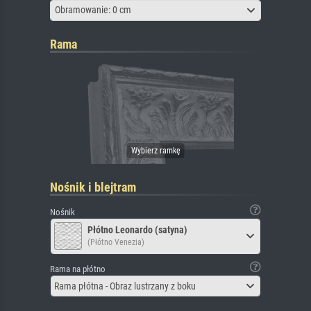
Obramowanie: 0 cm
Rama
Nośnik i blejtram
Nośnik
Płótno Leonardo (satyna)
(Płótno Venezia)
Rama na płótno
Rama płótna - Obraz lustrzany z boku