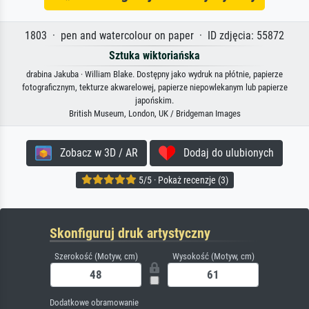
1803 · pen and watercolour on paper · ID zdjęcia: 55872
Sztuka wiktoriańska
drabina Jakuba · William Blake. Dostępny jako wydruk na płótnie, papierze
fotograficznym, tekturze akwarelowej, papierze niepowlekanym lub papierze
japońskim.
British Museum, London, UK / Bridgeman Images
Zobacz w 3D / AR
Dodaj do ulubionych
5/5 · Pokaż recenzje (3)
Skonfiguruj druk artystyczny
Szerokość (Motyw, cm)
Wysokość (Motyw, cm)
Dodatkowe obramowanie