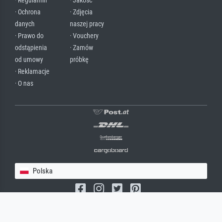
· Regulamin
· Jakość
· Ochrona
· Zdjęcia
danych
naszej pracy
· Prawo do
· Vouchery
odstąpienia
· Zamów
od umowy
próbkę
· Reklamacje
· O nas
Polska
(c) 2026 meisterdrucke.pl