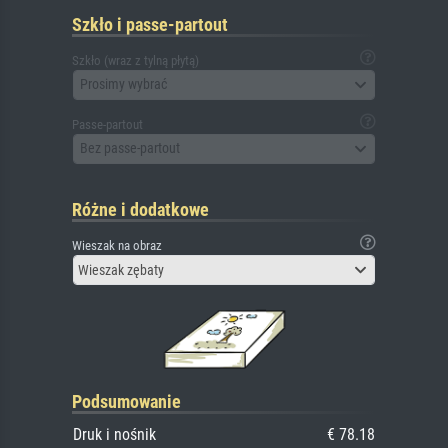
Szkło i passe-partout
Szkło (wraz z tylną płytą)
Prosimy wybrać
Passe-partout
Bez passe-partout
Różne i dodatkowe
Wieszak na obraz
Wieszak zębaty
Podsumowanie
Druk i nośnik
€ 78.18