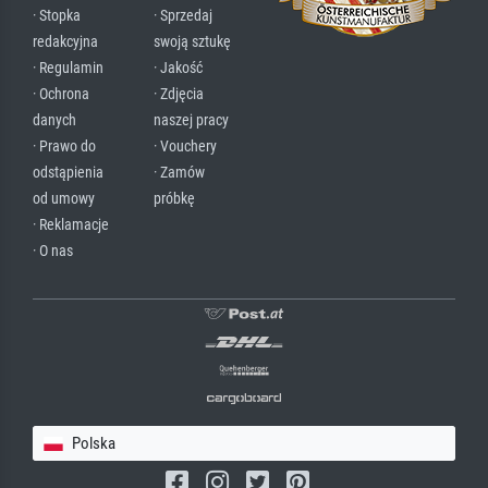
· Stopka
· Sprzedaj
redakcyjna
swoją sztukę
· Regulamin
· Jakość
· Ochrona
· Zdjęcia
danych
naszej pracy
· Prawo do
· Vouchery
odstąpienia
· Zamów
od umowy
próbkę
· Reklamacje
· O nas
Polska