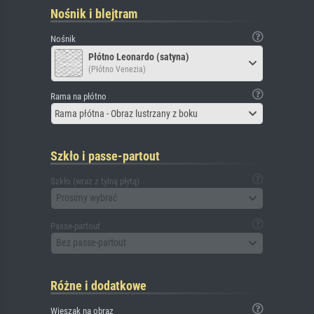
Nośnik i blejtram
Nośnik
Płótno Leonardo (satyna)
(Płótno Venezia)
Rama na płótno
Rama płótna - Obraz lustrzany z boku
Szkło i passe-partout
Szkło (wraz z tylną płytą)
Prosimy wybrać
Passe-partout
Bez passe-partout
Różne i dodatkowe
Wieszak na obraz