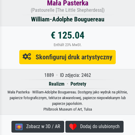
Mała Pasterka
(Pastourelle [The Little Shepherdess])
William-Adolphe Bouguereau
€ 125.04
Enthält 23% MwSt.
Skonfiguruj druk artystyczny
1889 · ID zdjęcia: 2462
Realizm
·
Portrety
Mała Pasterka · William-Adolphe Bouguereau. Dostępny jako wydruk na płótnie,
papierze fotograficznym, tekturze akwarelowej, papierze niepowlekanym lub
papierze japońskim.
Philbrook Museum of Art, Tulsa
Zobacz w 3D / AR
Dodaj do ulubionych