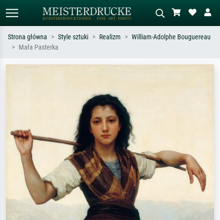
Strona główna
Style sztuki
Realizm
William-Adolphe Bouguereau
Mała Pasterka
Wyszukiwanie standardowe
Wyszukiwanie obrazów AI
Szukaj wg artysty, tytułu lub stylu – np.
Opisz scenę – np. zielona łąka,
Monet, Gwiaździsta noc,
abstrakcja z czerwienią, ciemny olej,
impresjonizm, fala Hokusaia, akt.
stojący akt obok drzewa.