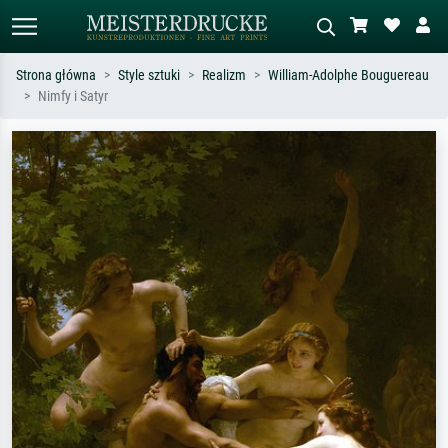
Strona główna
Style sztuki
Realizm
William-Adolphe Bouguereau
Nimfy i Satyr
Wyszukiwanie standardowe
Wyszukiwanie obrazów AI
Szukaj wg artysty, tytułu lub stylu – np.
Opisz scenę – np. zielona łąka,
Monet, Gwiaździsta noc,
abstrakcja z czerwienią, ciemny olej,
impresjonizm, fala Hokusaia, akt.
stojący akt obok drzewa.