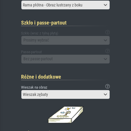
Rama płótna - Obraz lustrzany z boku
Szkło i passe-partout
Szkło (wraz z tylną płytą)
Prosimy wybrać
Passe-partout
Bez passe-partout
Różne i dodatkowe
Wieszak na obraz
Wieszak zębaty