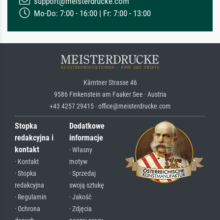
support@meisterdrucke.com
Mo-Do: 7:00 - 16:00 | Fr: 7:00 - 13:00
Kärntner Strasse 46
9586 Finkenstein am Faaker See · Austria
+43 4257 29415 · office@meisterdrucke.com
Stopka
Dodatkowe
redakcyjna i
informacje
kontakt
· Własny
· Kontakt
motyw
· Stopka
· Sprzedaj
redakcyjna
swoją sztukę
· Regulamin
· Jakość
· Ochrona
· Zdjęcia