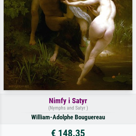
Nimfy i Satyr
(Nymphs and Satyr )
William-Adolphe Bouguereau
€ 148.35