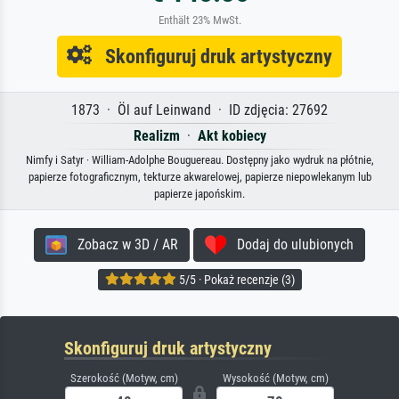
Enthält 23% MwSt.
Skonfiguruj druk artystyczny
1873 · Öl auf Leinwand · ID zdjęcia: 27692
Realizm
·
Akt kobiecy
Nimfy i Satyr · William-Adolphe Bouguereau. Dostępny jako wydruk na płótnie,
papierze fotograficznym, tekturze akwarelowej, papierze niepowlekanym lub
papierze japońskim.
Zobacz w 3D / AR
Dodaj do ulubionych
5/5 · Pokaż recenzje (3)
Skonfiguruj druk artystyczny
Szerokość (Motyw, cm)
Wysokość (Motyw, cm)