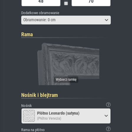
Dodatkowe obramowanie
Obramowanie: 0 cm
Rama
Nośnik i blejtram
Nośnik
Płótno Leonardo (satyna)
(Płótno Venezia)
Rama na płótno