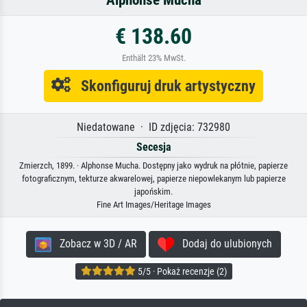
€ 138.60
Enthält 23% MwSt.
Skonfiguruj druk artystyczny
Niedatowane · ID zdjęcia: 732980
Secesja
Zmierzch, 1899. · Alphonse Mucha. Dostępny jako wydruk na płótnie, papierze
fotograficznym, tekturze akwarelowej, papierze niepowlekanym lub papierze
japońskim.
Fine Art Images/Heritage Images
Zobacz w 3D / AR
Dodaj do ulubionych
5/5 · Pokaż recenzje (2)