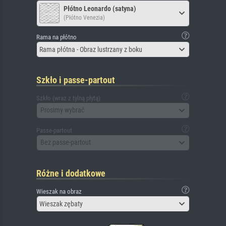
Płótno Leonardo (satyna)
(Płótno Venezia)
Rama na płótno
Rama płótna - Obraz lustrzany z boku
Szkło i passe-partout
Szkło (wraz z tylną płytą)
Prosimy wybrać
Passe-partout
Bez passe-partout
Różne i dodatkowe
Wieszak na obraz
Wieszak zębaty