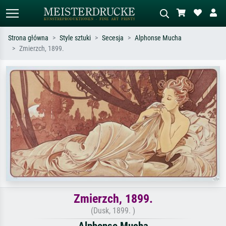
Strona główna
Style sztuki
Secesja
Alphonse Mucha
Zmierzch, 1899.
Wyszukiwanie standardowe
Wyszukiwanie obrazów AI
Szukaj wg artysty, tytułu lub stylu – np.
Opisz scenę – np. zielona łąka,
Monet, Gwiaździsta noc,
abstrakcja z czerwienią, ciemny olej,
impresjonizm, fala Hokusaia, akt.
stojący akt obok drzewa.
Zmierzch, 1899.
(Dusk, 1899. )
Alphonse Mucha