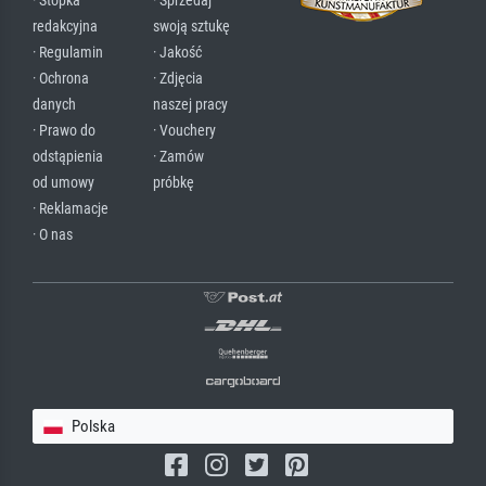
· Stopka
· Sprzedaj
redakcyjna
swoją sztukę
· Regulamin
· Jakość
· Ochrona
· Zdjęcia
danych
naszej pracy
· Prawo do
· Vouchery
odstąpienia
· Zamów
od umowy
próbkę
· Reklamacje
· O nas
Polska