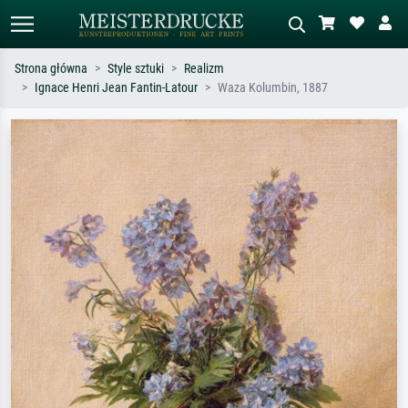
Strona główna
Style sztuki
Realizm
Ignace Henri Jean Fantin-Latour
Waza Kolumbin, 1887
Wyszukiwanie standardowe
Wyszukiwanie obrazów AI
Szukaj wg artysty, tytułu lub stylu – np.
Opisz scenę – np. zielona łąka,
Monet, Gwiaździsta noc,
abstrakcja z czerwienią, ciemny olej,
impresjonizm, fala Hokusaia, akt.
stojący akt obok drzewa.