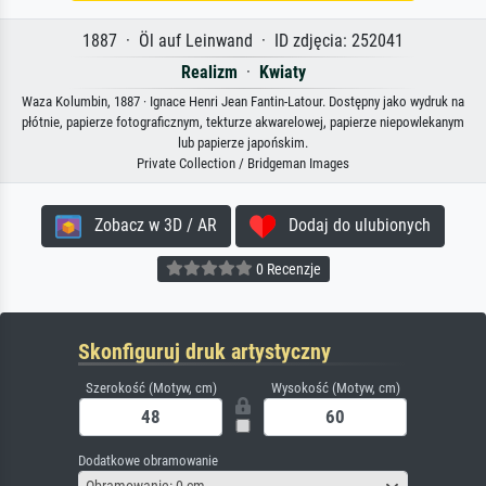
1887 · Öl auf Leinwand · ID zdjęcia: 252041
Realizm
·
Kwiaty
Waza Kolumbin, 1887 · Ignace Henri Jean Fantin-Latour. Dostępny jako wydruk na
płótnie, papierze fotograficznym, tekturze akwarelowej, papierze niepowlekanym
lub papierze japońskim.
Private Collection / Bridgeman Images
Zobacz w 3D / AR
Dodaj do ulubionych
0 Recenzje
Skonfiguruj druk artystyczny
Szerokość (Motyw, cm)
Wysokość (Motyw, cm)
Dodatkowe obramowanie