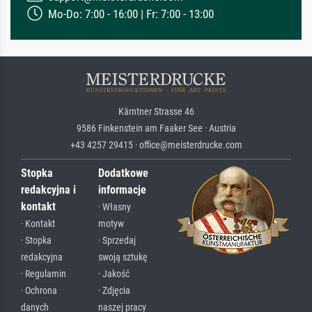
Mo-Do: 7:00 - 16:00 | Fr: 7:00 - 13:00
Kärntner Strasse 46
9586 Finkenstein am Faaker See · Austria
+43 4257 29415 · office@meisterdrucke.com
Stopka
Dodatkowe
redakcyjna i
informacje
kontakt
· Własny
· Kontakt
motyw
· Stopka
· Sprzedaj
redakcyjna
swoją sztukę
· Regulamin
· Jakość
· Ochrona
· Zdjęcia
danych
naszej pracy