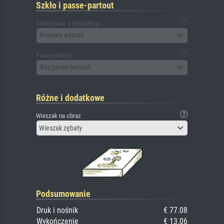
Szkło i passe-partout
Szkło (wraz z tylną płytą)
Prosimy wybrać
Passe-partout
Bez passe-partout
Różne i dodatkowe
Wieszak na obraz
Wieszak zębaty
Podsumowanie
Druk i nośnik
€ 77.08
Wykończenie
€ 13.06