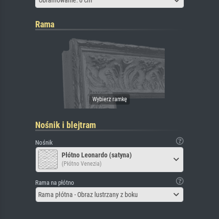
Obramowanie: 0 cm
Rama
Nośnik i blejtram
Nośnik
Płótno Leonardo (satyna)
(Płótno Venezia)
Rama na płótno
Rama płótna - Obraz lustrzany z boku