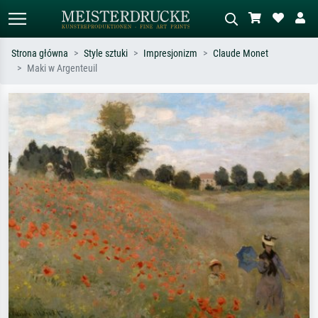
Strona główna
Style sztuki
Impresjonizm
Claude Monet
Maki w Argenteuil
Wyszukiwanie standardowe
Wyszukiwanie obrazów AI
Szukaj wg artysty, tytułu lub stylu – np.
Opisz scenę – np. zielona łąka,
Monet, Gwiaździsta noc,
abstrakcja z czerwienią, ciemny olej,
impresjonizm, fala Hokusaia, akt.
stojący akt obok drzewa.