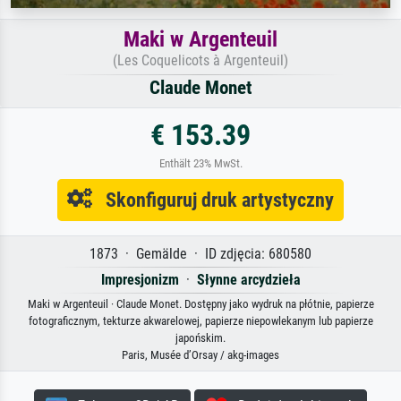
Maki w Argenteuil
(Les Coquelicots à Argenteuil)
Claude Monet
€ 153.39
Enthält 23% MwSt.
Skonfiguruj druk artystyczny
1873 · Gemälde · ID zdjęcia: 680580
Impresjonizm
·
Słynne arcydzieła
Maki w Argenteuil · Claude Monet. Dostępny jako wydruk na płótnie, papierze
fotograficznym, tekturze akwarelowej, papierze niepowlekanym lub papierze
japońskim.
Paris, Musée d’Orsay / akg-images