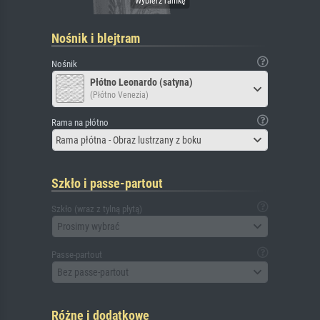
Nośnik i blejtram
Nośnik
Płótno Leonardo (satyna)
(Płótno Venezia)
Rama na płótno
Rama płótna - Obraz lustrzany z boku
Szkło i passe-partout
Szkło (wraz z tylną płytą)
Prosimy wybrać
Passe-partout
Bez passe-partout
Różne i dodatkowe