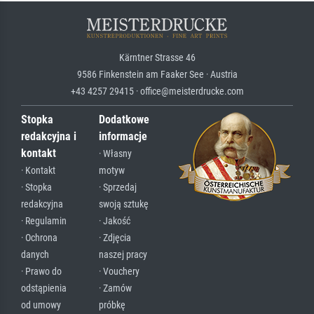
Kärntner Strasse 46
9586 Finkenstein am Faaker See · Austria
+43 4257 29415 · office@meisterdrucke.com
Stopka
Dodatkowe
redakcyjna i
informacje
kontakt
· Własny
· Kontakt
motyw
· Stopka
· Sprzedaj
redakcyjna
swoją sztukę
· Regulamin
· Jakość
· Ochrona
· Zdjęcia
danych
naszej pracy
· Prawo do
· Vouchery
odstąpienia
· Zamów
od umowy
próbkę