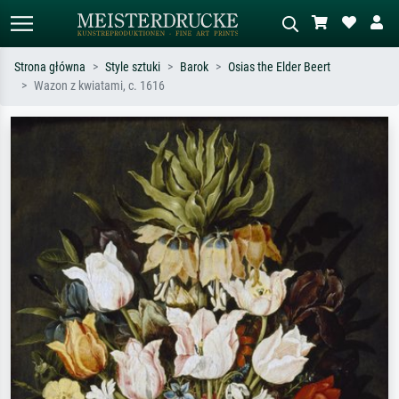
Strona główna
Style sztuki
Barok
Osias the Elder Beert
Wazon z kwiatami, c. 1616
Wyszukiwanie standardowe
Wyszukiwanie obrazów AI
Szukaj wg artysty, tytułu lub stylu – np.
Opisz scenę – np. zielona łąka,
Monet, Gwiaździsta noc,
abstrakcja z czerwienią, ciemny olej,
impresjonizm, fala Hokusaia, akt.
stojący akt obok drzewa.