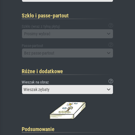
Szkło i passe-partout
Szkło (wraz z tylną płytą)
Prosimy wybrać
Passe-partout
Bez passe-partout
Różne i dodatkowe
Wieszak na obraz
Wieszak zębaty
Podsumowanie