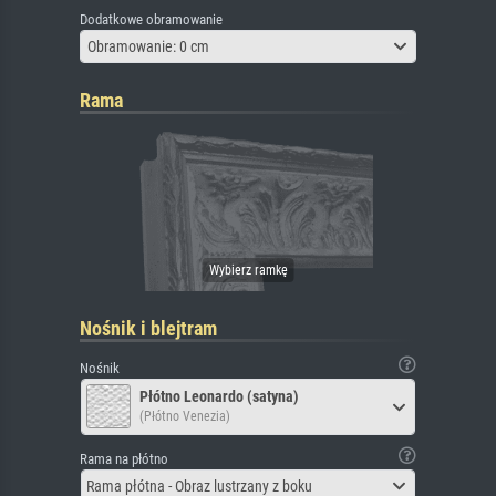
Dodatkowe obramowanie
Obramowanie: 0 cm
Rama
Nośnik i blejtram
Nośnik
Płótno Leonardo (satyna)
(Płótno Venezia)
Rama na płótno
Rama płótna - Obraz lustrzany z boku