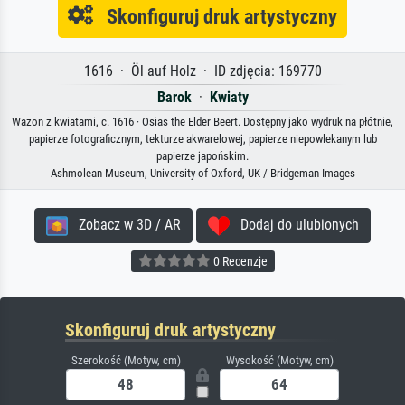
Skonfiguruj druk artystyczny
1616 · Öl auf Holz · ID zdjęcia: 169770
Barok
·
Kwiaty
Wazon z kwiatami, c. 1616 · Osias the Elder Beert. Dostępny jako wydruk na płótnie,
papierze fotograficznym, tekturze akwarelowej, papierze niepowlekanym lub
papierze japońskim.
Ashmolean Museum, University of Oxford, UK / Bridgeman Images
Zobacz w 3D / AR
Dodaj do ulubionych
0 Recenzje
Skonfiguruj druk artystyczny
Szerokość (Motyw, cm)
Wysokość (Motyw, cm)