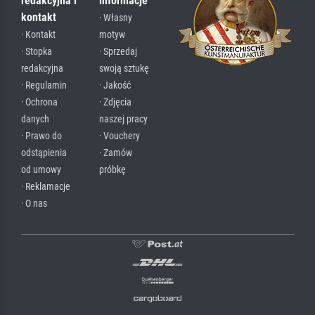
redakcyjna i
informacje
kontakt
· Własny
· Kontakt
motyw
· Stopka
· Sprzedaj
redakcyjna
swoją sztukę
· Regulamin
· Jakość
· Ochrona
· Zdjęcia
danych
naszej pracy
· Prawo do
· Vouchery
odstąpienia
· Zamów
od umowy
próbkę
· Reklamacje
· O nas