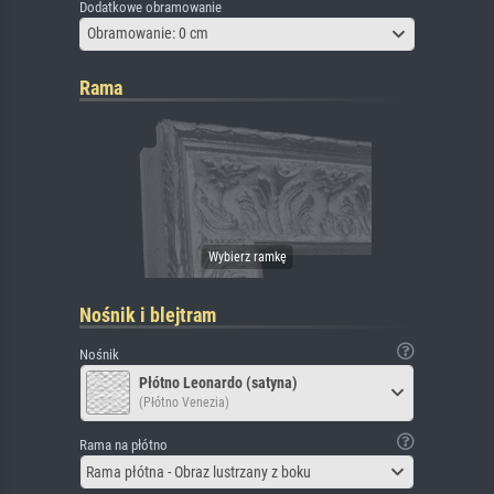
Dodatkowe obramowanie
Obramowanie: 0 cm
Rama
Nośnik i blejtram
Nośnik
Płótno Leonardo (satyna)
(Płótno Venezia)
Rama na płótno
Rama płótna - Obraz lustrzany z boku