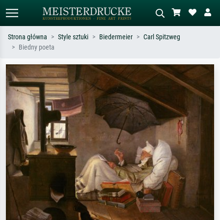
Strona główna
Style sztuki
Biedermeier
Carl Spitzweg
Biedny poeta
Wyszukiwanie standardowe
Wyszukiwanie obrazów AI
Szukaj wg artysty, tytułu lub stylu – np.
Opisz scenę – np. zielona łąka,
Monet, Gwiaździsta noc,
abstrakcja z czerwienią, ciemny olej,
impresjonizm, fala Hokusaia, akt.
stojący akt obok drzewa.