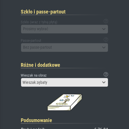
Szkło i passe-partout
Szkło (wraz z tylną płytą)
Prosimy wybrać
Passe-partout
Bez passe-partout
Różne i dodatkowe
Wieszak na obraz
Wieszak zębaty
Podsumowanie