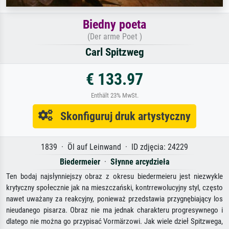
Biedny poeta
(Der arme Poet )
Carl Spitzweg
€ 133.97
Enthält 23% MwSt.
Skonfiguruj druk artystyczny
1839 · Öl auf Leinwand · ID zdjęcia: 24229
Biedermeier
·
Słynne arcydzieła
Ten bodaj najsłynniejszy obraz z okresu biedermeieru jest niezwykle
krytyczny społecznie jak na mieszczański, kontrrewolucyjny styl, często
nawet uważany za reakcyjny, ponieważ przedstawia przygnębiający los
nieudanego pisarza. Obraz nie ma jednak charakteru progresywnego i
dlatego nie można go przypisać Vormärzowi. Jak wiele dzieł Spitzwega,