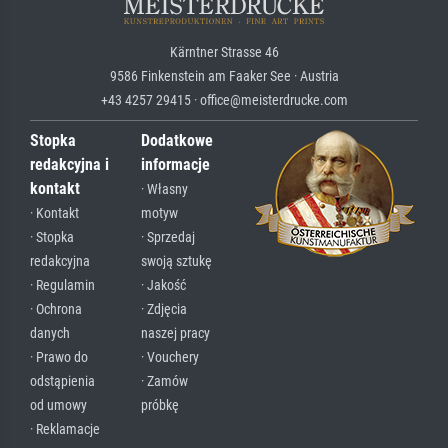
Kärntner Strasse 46
9586 Finkenstein am Faaker See · Austria
+43 4257 29415 · office@meisterdrucke.com
Stopka
Dodatkowe
redakcyjna i
informacje
kontakt
· Własny
· Kontakt
motyw
· Stopka
· Sprzedaj
redakcyjna
swoją sztukę
· Regulamin
· Jakość
· Ochrona
· Zdjęcia
danych
naszej pracy
· Prawo do
· Vouchery
odstąpienia
· Zamów
od umowy
próbkę
· Reklamacje