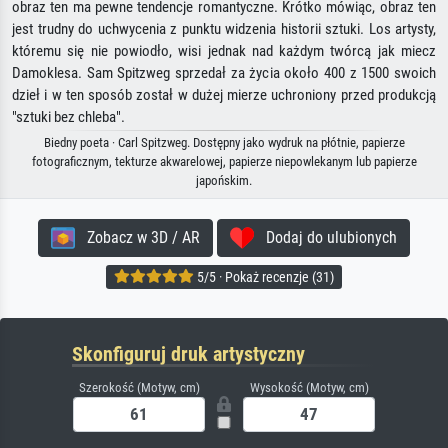
obraz ten ma pewne tendencje romantyczne. Krótko mówiąc, obraz ten
jest trudny do uchwycenia z punktu widzenia historii sztuki. Los artysty,
któremu się nie powiodło, wisi jednak nad każdym twórcą jak miecz
Damoklesa. Sam Spitzweg sprzedał za życia około 400 z 1500 swoich
dzieł i w ten sposób został w dużej mierze uchroniony przed produkcją
"sztuki bez chleba".
Biedny poeta · Carl Spitzweg. Dostępny jako wydruk na płótnie, papierze
fotograficznym, tekturze akwarelowej, papierze niepowlekanym lub papierze
japońskim.
Zobacz w 3D / AR
Dodaj do ulubionych
5/5 · Pokaż recenzje (31)
Skonfiguruj druk artystyczny
Szerokość (Motyw, cm)
Wysokość (Motyw, cm)