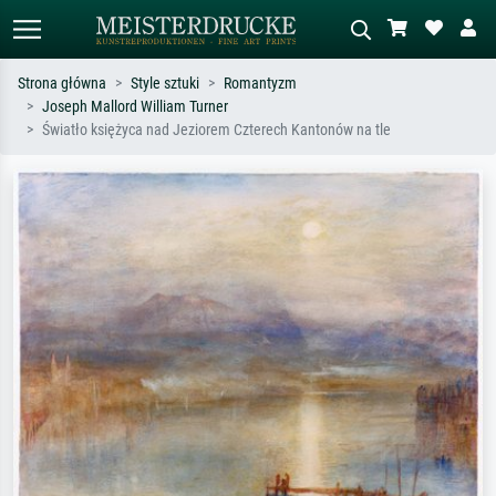
Strona główna
Style sztuki
Romantyzm
Joseph Mallord William Turner
Wyszukiwanie standardowe
Wyszukiwanie obrazów AI
Światło księżyca nad Jeziorem Czterech Kantonów na tle
Szukaj wg artysty, tytułu lub stylu – np.
Opisz scenę – np. zielona łąka,
Monet, Gwiaździsta noc,
abstrakcja z czerwienią, ciemny olej,
impresjonizm, fala Hokusaia, akt.
stojący akt obok drzewa.