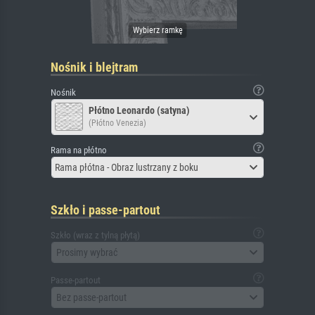
Nośnik i blejtram
Nośnik
Płótno Leonardo (satyna)
(Płótno Venezia)
Rama na płótno
Rama płótna - Obraz lustrzany z boku
Szkło i passe-partout
Szkło (wraz z tylną płytą)
Prosimy wybrać
Passe-partout
Bez passe-partout