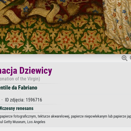
acja Dziewicy
onation of the Virgin)
ntile da Fabriano
· ID zdjęcia: 1596716
Wczesny renesans
, papierze fotograficznym, tekturze akwarelowej, papierze niepowlekanym lub papierze j
aul Getty Museum, Los Angeles