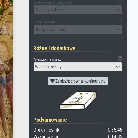
Szkło (wraz z tylną płytą)
Prosimy wybrać
Passe-partout
Bez passe-partout
Różne i dodatkowe
Wieszak na obraz
Wieszak zębaty
Zapisz/porównaj konfigurację
Podsumowanie
Druk i nośnik
€ 85.46
Wykończenie
€ 14.35