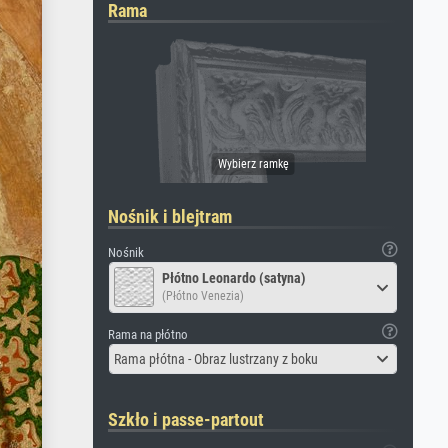
Rama
Nośnik i blejtram
Nośnik
Płótno Leonardo (satyna)
(Płótno Venezia)
Rama na płótno
Rama płótna - Obraz lustrzany z boku
Szkło i passe-partout