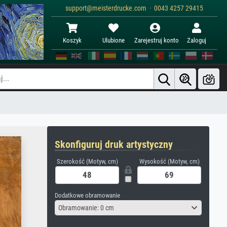
support@meisterdrucke.com · 0043 4257 29415
Koszyk
Ulubione
Zarejestruj konto
Zaloguj
Skonfiguruj druk artystyczny
Szerokość (Motyw, cm)
Wysokość (Motyw, cm)
Dodatkowe obramowanie
Obramowanie: 0 cm