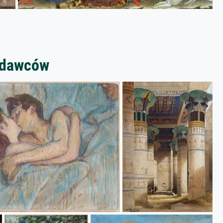
zedawców