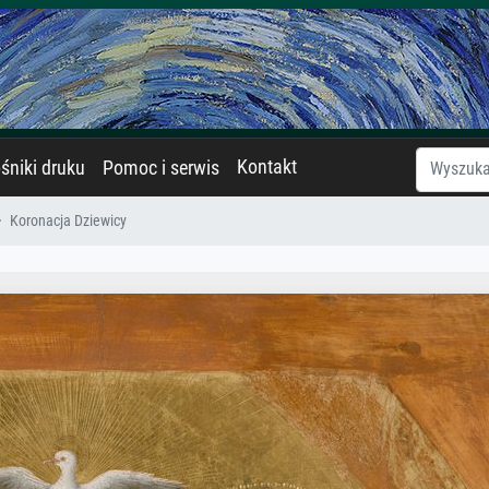
Kontakt
śniki druku
Pomoc i serwis
Koronacja Dziewicy