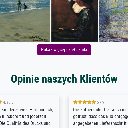
Pokaż więcej dzieł sztuki
Opinie naszych Klientów
5 / 5
4.8 / 5
innerungsbuch mit der
Hervorragende Qualität. Man 
eines Großvaters aus dem 1.
vieles anpassen lassen, wie z
enötigte ich ein
Randentfernung, Farbe, Hellig