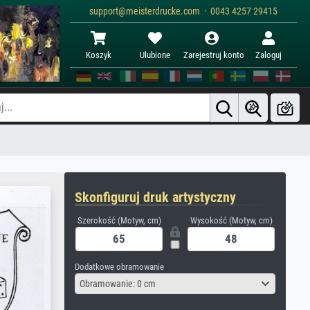
support@meisterdrucke.com · 0043 4257 29415
Koszyk
Ulubione
Zarejestruj konto
Zaloguj
Skonfiguruj druk artystyczny
Szerokość (Motyw, cm)
Wysokość (Motyw, cm)
Dodatkowe obramowanie
Obramowanie: 0 cm