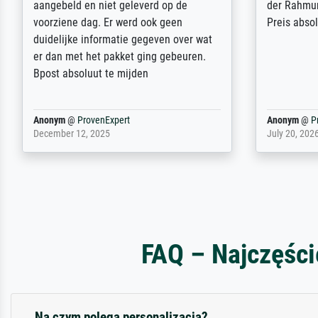
dass es unbeschadet bei uns ankam. Es
ausdrucksvo
wird nicht unser letzter Meisterdruck
Ihnen gefu
sein. Vielen Dank!
Fotopapier
am Telefon
stabiler Pa
zufrieden 
weiter. Viel
Reinhold,
@
ProvenExpert
Margot
@
Pr
April 22, 2026
February 20,
FAQ – Najczęści
Na czym polega personalizacja?