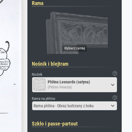
Rama
Nośnik i blejtram
Nośnik
Płótno Leonardo (satyna)
(Płótno Venezia)
Rama na płótno
Rama płótna - Obraz lustrzany z boku
Szkło i passe-partout