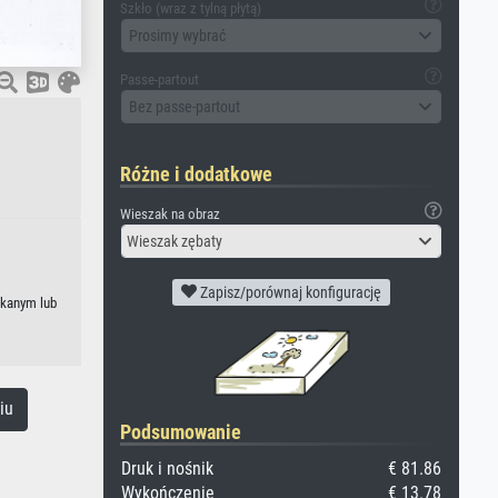
Szkło (wraz z tylną płytą)
Prosimy wybrać
Passe-partout
Bez passe-partout
Różne i dodatkowe
Wieszak na obraz
Wieszak zębaty
Zapisz/porównaj konfigurację
ekanym lub
iu
Podsumowanie
Druk i nośnik
€ 81.86
Wykończenie
€ 13.78