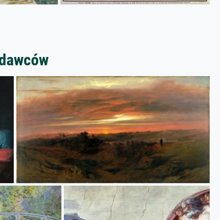
zedawców