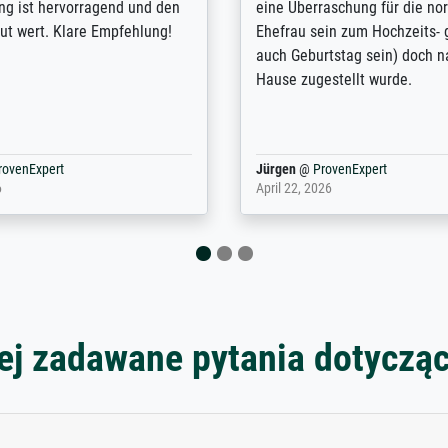
lles Bild. Das habe ich bei
Kontrast und Weiteres. Sehr 
nden. Bei der Auswahl der
Kontaktperson per Mail. Das B
-Qualität wurde ich sehr gut
Kunstdruck) wurde sehr gut ve
 beraten. Der Versand mit
sehr starke Papprolle mit Pla
ppe war perfekt. Ich bin sehr
und innen mit Papierknüllern 
und empfehle Sie gerne
Zwischenräumen gefüllt. Einzig
en ...
ovenExpert
Anonym
@
ProvenExpert
 2026
August 12, 2025
ej zadawane pytania dotyczą