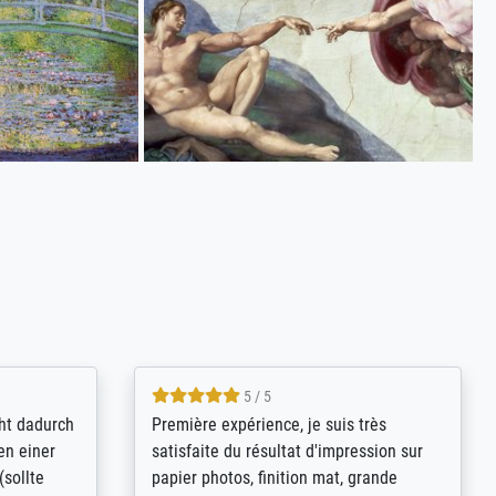
4.8 / 5
kann sich
Qualité absolument irréprochable.
.B.:
Extraordinaire diversité des thèmes
keit,
abordés et personnalisation des