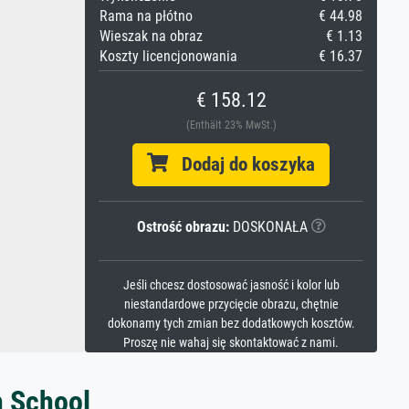
Rama na płótno
€ 44.98
Wieszak na obraz
€ 1.13
Koszty licencjonowania
€ 16.37
€ 158.12
(Enthält 23% MwSt.)
Dodaj do koszyka
Ostrość obrazu:
DOSKONAŁA
Jeśli chcesz dostosować jasność i kolor lub
niestandardowe przycięcie obrazu, chętnie
dokonamy tych zmian bez dodatkowych kosztów.
Proszę nie wahaj się skontaktować z nami.
h School