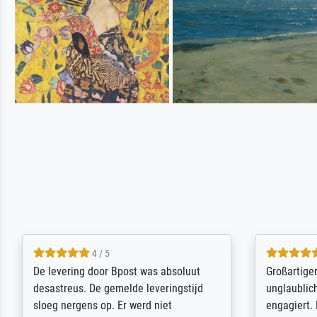
5 / 5
Sehr gute Qualität des Leinwanddrucks
Für ein Er
und des Rahmens! Unser Bild wurde
Feldpost m
sehr sorgfältig und sicher verpackt, so
Weltkrieg b