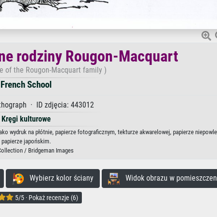
ne rodziny Rougon-Macquart
ee of the Rougon-Macquart family )
French School
ithograph · ID zdjęcia: 443012
Kręgi kulturowe
ko wydruk na płótnie, papierze fotograficznym, tekturze akwarelowej, papierze niepowl
papierze japońskim.
Collection / Bridgeman Images
Wybierz kolor ściany
Widok obrazu w pomieszczen
5/5 · Pokaż recenzje (6)