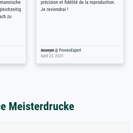
freundliche
demandes (recadrage, réajustement des
ild (ein
couleurs). Relation clientèle parfaite.
rpackt -
Transport, réception sans aucun
stikdeckeln
problème. Merci à toute l'équipe ! Hervé
in den
 der P...
Anonym
@
ProvenExpert
March 31, 2025
ce Meisterdrucke