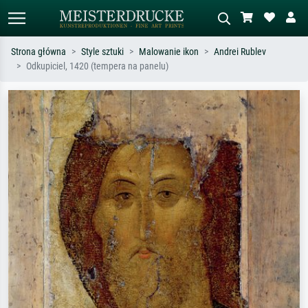
Strona główna
Style sztuki
Malowanie ikon
Andrei Rublev
Odkupiciel, 1420 (tempera na panelu)
Wyszukiwanie standardowe
Wyszukiwanie obrazów AI
Szukaj wg artysty, tytułu lub stylu – np.
Opisz scenę – np. zielona łąka,
Monet, Gwiaździsta noc,
abstrakcja z czerwienią, ciemny olej,
impresjonizm, fala Hokusaia, akt.
stojący akt obok drzewa.