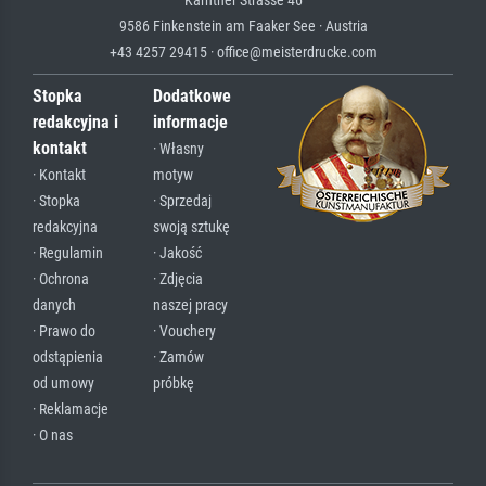
Kärntner Strasse 46
9586 Finkenstein am Faaker See · Austria
+43 4257 29415 · office@meisterdrucke.com
Stopka
Dodatkowe
redakcyjna i
informacje
kontakt
· Własny
· Kontakt
motyw
· Stopka
· Sprzedaj
redakcyjna
swoją sztukę
· Regulamin
· Jakość
· Ochrona
· Zdjęcia
danych
naszej pracy
· Prawo do
· Vouchery
odstąpienia
· Zamów
od umowy
próbkę
· Reklamacje
· O nas