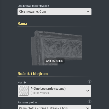
Dodatkowe obramowanie
Obramowanie: 0 cm
Rama
Nośnik i blejtram
Nośnik
Płótno Leonardo (satyna)
(Płótno Venezia)
Rama na płótno
Rama płótna - Obraz lustrzany z boku