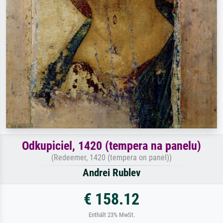
Odkupiciel, 1420 (tempera na panelu)
(Redeemer, 1420 (tempera on panel))
Andrei Rublev
€ 158.12
Enthält 23% MwSt.