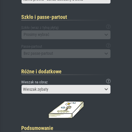
Szkło i passe-partout
Szkło (wraz z tylną płytą)
Prosimy wybrać
Passe-partout
Bez passe-partout
Różne i dodatkowe
Wieszak na obraz
Wieszak zębaty
Podsumowanie