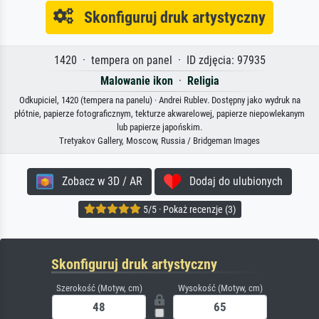
Skonfiguruj druk artystyczny
1420 · tempera on panel · ID zdjęcia: 97935
Malowanie ikon
·
Religia
Odkupiciel, 1420 (tempera na panelu) · Andrei Rublev. Dostępny jako wydruk na
płótnie, papierze fotograficznym, tekturze akwarelowej, papierze niepowlekanym
lub papierze japońskim.
Tretyakov Gallery, Moscow, Russia / Bridgeman Images
Zobacz w 3D / AR
Dodaj do ulubionych
5/5 · Pokaż recenzje (3)
Skonfiguruj druk artystyczny
Szerokość (Motyw, cm)
Wysokość (Motyw, cm)