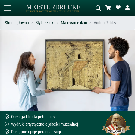
Strona główna
Style sztuki
Malowanie ikon
Andrei Rublev
Wyszukiwanie standardowe
Wyszukiwanie obrazów AI
Szukaj wg artysty, tytułu lub stylu – np.
Opisz scenę – np. zielona łąka,
Monet, Gwiaździsta noc,
abstrakcja z czerwienią, ciemny olej,
impresjonizm, fala Hokusaia, akt.
stojący akt obok drzewa.
Obsługa klienta pełna pasji
Wydruki artystyczne o jakości muzealnej
Dostępne opcje personalizacji