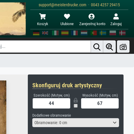
support@meisterdrucke.com · 0043 4257 29415
Koszyk
Ulubione
Zarejestruj konto
Zaloguj
Skonfiguruj druk artystyczny
Szerokość (Motyw, cm)
Wysokość (Motyw, cm)
Dodatkowe obramowanie
Obramowanie: 0 cm