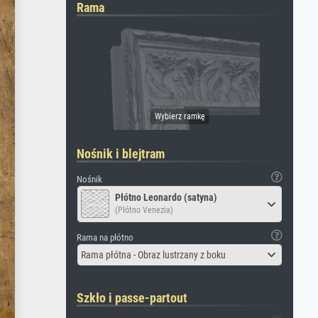
Rama
Nośnik i blejtram
Nośnik
Płótno Leonardo (satyna)
(Płótno Venezia)
Rama na płótno
Rama płótna - Obraz lustrzany z boku
Szkło i passe-partout