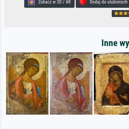
Zobacz w 3D / AR
Dodaj do ulubionych
Inne wy