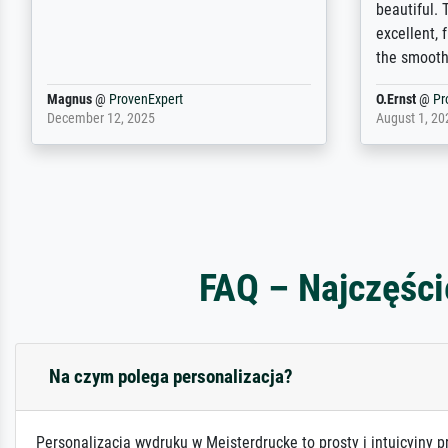
nicht nur gut, sondern hervorragend.
will provid
Selbst ein Druck ist damit ein Kunstwerk
regards to 
im eigenen Sinne. Definitiv den Pre...
repertoire
Dr.
@
ProvenExpert
Anonym
@
P
February 3, 2026
April 22, 202
FAQ – Najczęści
Na czym polega personalizacja?
Personalizacja wydruku w Meisterdrucke to prosty i intuicyjny p