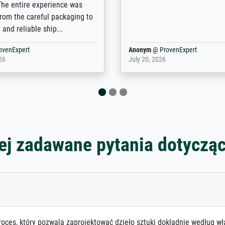
e excellent service also with
the customisation options for
prints which are not in that
are broad - the customer sup
. Highly recommended!
colleagues are truly super...
rovenExpert
Anonym
@
ProvenExpert
6
January 12, 2026
ej zadawane pytania dotyczą
roces, który pozwala zaprojektować dzieło sztuki dokładnie według wł