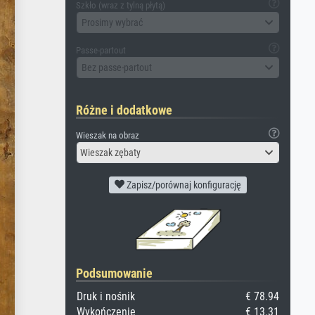
Szkło (wraz z tylną płytą)
Prosimy wybrać
Passe-partout
Bez passe-partout
Różne i dodatkowe
Wieszak na obraz
Wieszak zębaty
Zapisz/porównaj konfigurację
Podsumowanie
Druk i nośnik
€ 78.94
Wykończenie
€ 13.31