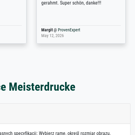
 the work
problème. Merci à toute l'équipe ! Hervé
port
Anonym
@
ProvenExpert
March 31, 2025
ce Meisterdrucke
asnych specyfikacji: Wybierz ramę, określ rozmiar obrazu,