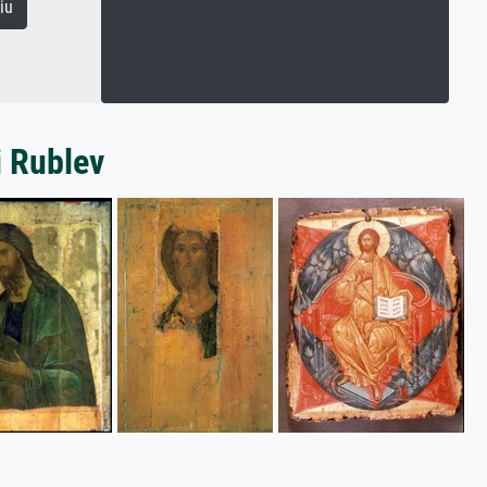
iu
i Rublev