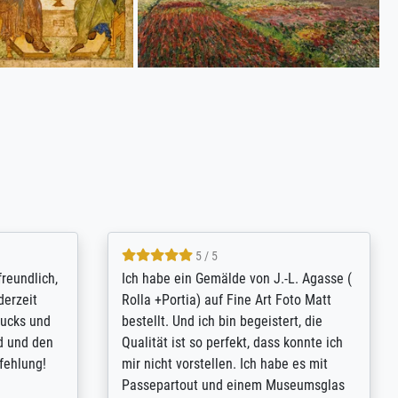
4.8 / 5
tomer
Qualité absolument irréprochable.
inting is
Extraordinaire diversité des thèmes
inguish
abordés et personnalisation des
 my go-to
demandes (recadrage, réajustement des
m now on -
couleurs). Relation clientèle parfaite.
xcellent -
Transport, réception sans aucun