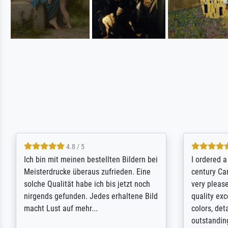
5 / 5
Rundum positive Erfahrung. Die
The team a
Ausführung des Auftrags hat eine Weile
meet its c
gedauert, die angekündigte Lieferzeit
expert adv
wurde aber letztlich sogar etwas
results for
unterschritten. Die Qualität des Papiers
client. Th
und des Drucks (Farben, Details usw.) ist
repertoire 