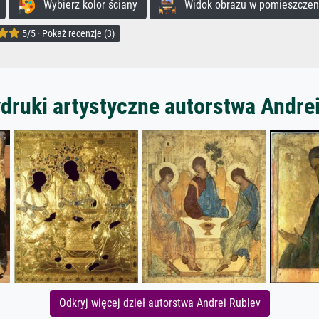
Wybierz kolor ściany
Widok obrazu w pomieszczen
5/5 · Pokaż recenzje (3)
druki artystyczne autorstwa Andre
Odkryj więcej dzieł autorstwa Andrei Rublev