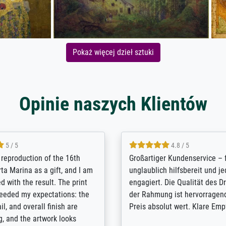
Pokaż więcej dzieł sztuki
Opinie naszych Klientów
5 / 5
5 / 5
t Meisterdrucke strives to
Outstanding quality and cus
lients demands, and provides
support. - the quality of the pr
ice on how to obtain the best
excellent and difficult to dist
 the prints requested by the
from the real thing; it will be
e company has a vast
for high-quality art prints fro
of prints to choose from, and
the quality of the framing is e