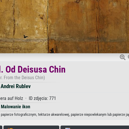
l. Od Deisusa Chin
r. From the Deisus Chin)
Andrei Rublev
ra auf Holz · ID zdjęcia: 771
Malowanie ikon
e, papierze fotograficznym, tekturze akwarelowej, papierze niepowlekanym lub papierze j