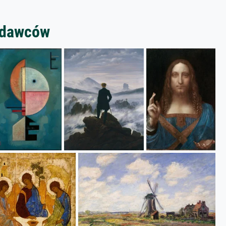
zedawców