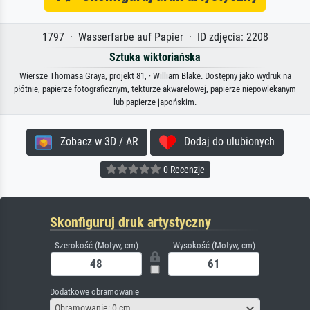
1797 · Wasserfarbe auf Papier · ID zdjęcia: 2208
Sztuka wiktoriańska
Wiersze Thomasa Graya, projekt 81, · William Blake. Dostępny jako wydruk na
płótnie, papierze fotograficznym, tekturze akwarelowej, papierze niepowlekanym
lub papierze japońskim.
Zobacz w 3D / AR
Dodaj do ulubionych
0 Recenzje
Skonfiguruj druk artystyczny
Szerokość (Motyw, cm)
Wysokość (Motyw, cm)
Dodatkowe obramowanie
Obramowanie: 0 cm