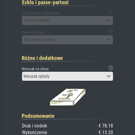
Szkło i passe-partout
Szkło (wraz z tylną płytą)
Prosimy wybrać
Passe-partout
Bez passe-partout
Różne i dodatkowe
Wieszak na obraz
Wieszak zębaty
Podsumowanie
Druk i nośnik
€ 78.18
Wykończenie
€ 13.20