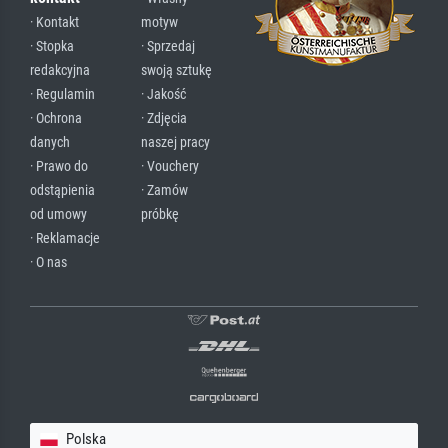
· Kontakt
motyw
· Stopka
· Sprzedaj
redakcyjna
swoją sztukę
· Regulamin
· Jakość
· Ochrona
· Zdjęcia
danych
naszej pracy
· Prawo do
· Vouchery
odstąpienia
· Zamów
od umowy
próbkę
· Reklamacje
· O nas
Polska