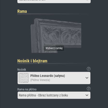
Rama
Nośnik i blejtram
Nośnik
Płótno Leonardo (satyna)
(Płótno Venezia)
Rama na płótno
Rama płótna - Obraz lustrzany z boku