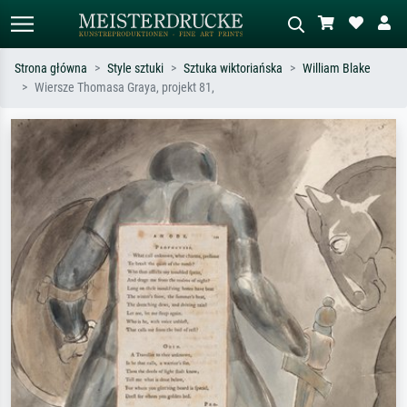
Strona główna
Style sztuki
Sztuka wiktoriańska
William Blake
Wiersze Thomasa Graya, projekt 81,
Wyszukiwanie standardowe
Wyszukiwanie obrazów AI
Szukaj wg artysty, tytułu lub stylu – np.
Opisz scenę – np. zielona łąka,
Monet, Gwiaździsta noc,
abstrakcja z czerwienią, ciemny olej,
impresjonizm, fala Hokusaia, akt.
stojący akt obok drzewa.