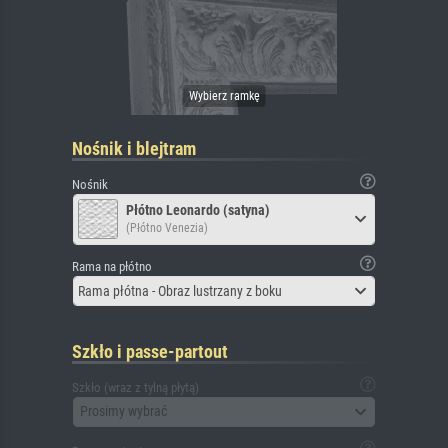
Nośnik i blejtram
Nośnik
Płótno Leonardo (satyna)
(Płótno Venezia)
Rama na płótno
Rama płótna - Obraz lustrzany z boku
Szkło i passe-partout
Szkło (wraz z tylną płytą)
Prosimy wybrać