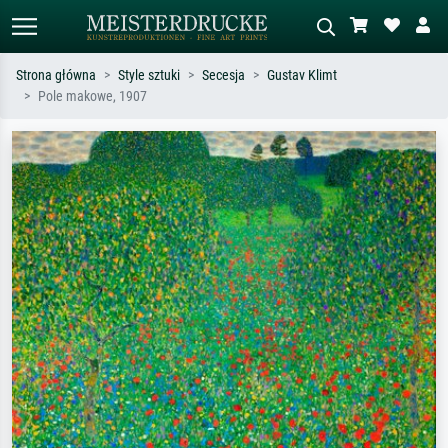
Strona główna
Style sztuki
Secesja
Gustav Klimt
Pole makowe, 1907
Wyszukiwanie standardowe
Wyszukiwanie obrazów AI
Szukaj wg artysty, tytułu lub stylu – np.
Opisz scenę – np. zielona łąka,
Monet, Gwiaździsta noc,
abstrakcja z czerwienią, ciemny olej,
impresjonizm, fala Hokusaia, akt.
stojący akt obok drzewa.