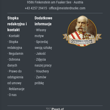
9586 Finkenstein am Faaker See · Austria
+43 4257 29415 · office@meisterdrucke.com
Stopka
Dodatkowe
redakcyjna i
informacje
kontakt
· Własny
· Kontakt
motyw
· Stopka
· Sprzedaj
redakcyjna
swoją sztukę
· Regulamin
· Jakość
· Ochrona
· Zdjęcia
danych
naszej pracy
· Prawo do
· Vouchery
odstąpienia
· Zamów
od umowy
próbkę
· Reklamacje
· O nas