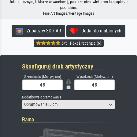
fotograficznym, tekturze akwarelowej, papierze niepowlekanym lub papierze
japońskim.
Fine Art Images/Heritage Images
Zobacz w 3D / AR
Dodaj do ulubionych
5/5 · Pokaż recenzje (6)
Skonfiguruj druk artystyczny
Szerokość (Motyw, cm)
Wysokość (Motyw, cm)
Dodatkowe obramowanie
Obramowanie: 0 cm
Rama