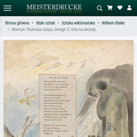
Strona główna
Style sztuki
Sztuka wiktoriańska
William Blake
Wiersze Thomasa Graya, Design 5, Oda na wiosnę.
Wyszukiwanie standardowe
Wyszukiwanie obrazów AI
Szukaj wg artysty, tytułu lub stylu – np.
Opisz scenę – np. zielona łąka,
Monet, Gwiaździsta noc,
abstrakcja z czerwienią, ciemny olej,
impresjonizm, fala Hokusaia, akt.
stojący akt obok drzewa.