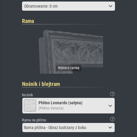
Obramowanie: 0 cm
Rama
Nośnik i blejtram
Nośnik
Płótno Leonardo (satyna)
(Płótno Venezia)
Rama na płótno
Rama płótna - Obraz lustrzany z boku