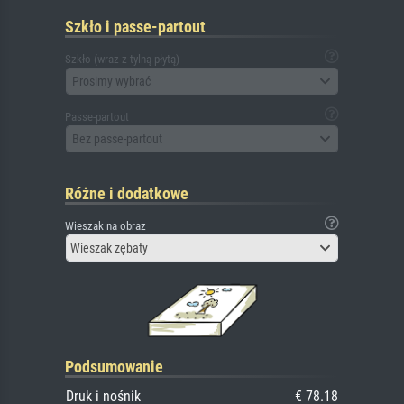
Szkło i passe-partout
Szkło (wraz z tylną płytą)
Prosimy wybrać
Passe-partout
Bez passe-partout
Różne i dodatkowe
Wieszak na obraz
Wieszak zębaty
Podsumowanie
Druk i nośnik
€ 78.18