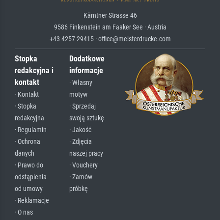
Kärntner Strasse 46
9586 Finkenstein am Faaker See · Austria
+43 4257 29415 · office@meisterdrucke.com
Stopka
Dodatkowe
redakcyjna i
informacje
kontakt
· Własny
· Kontakt
motyw
· Stopka
· Sprzedaj
redakcyjna
swoją sztukę
· Regulamin
· Jakość
· Ochrona
· Zdjęcia
danych
naszej pracy
· Prawo do
· Vouchery
odstąpienia
· Zamów
od umowy
próbkę
· Reklamacje
· O nas