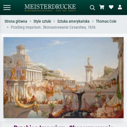
Strona główna
Style sztuki
Sztuka amerykańska
Thomas Cole
Przebieg Imperium. Skonsumowanie Cesarstwa, 1836.
Wyszukiwanie standardowe
Wyszukiwanie obrazów AI
Szukaj wg artysty, tytułu lub stylu – np.
Opisz scenę – np. zielona łąka,
Monet, Gwiaździsta noc,
abstrakcja z czerwienią, ciemny olej,
impresjonizm, fala Hokusaia, akt.
stojący akt obok drzewa.