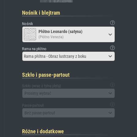
Nośnik i blejtram
Nośnik
Płótno Leonardo (satyna)
(Płótno Venezia)
Rama na płótno
Rama płótna - Obraz lustrzany z boku
Szkło i passe-partout
Szkło (wraz z tylną płytą)
Prosimy wybrać
Passe-partout
Bez passe-partout
Różne i dodatkowe