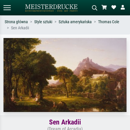
Strona główna
Style sztuki
Sztuka amerykańska
Thomas Cole
Sen Arkadii
Wyszukiwanie standardowe
Wyszukiwanie obrazów AI
Szukaj wg artysty, tytułu lub stylu – np.
Opisz scenę – np. zielona łąka,
Monet, Gwiaździsta noc,
abstrakcja z czerwienią, ciemny olej,
impresjonizm, fala Hokusaia, akt.
stojący akt obok drzewa.
Sen Arkadii
(Dream of Arcadia)