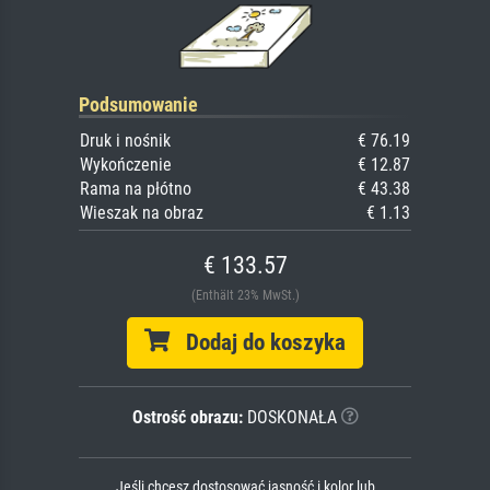
Podsumowanie
Druk i nośnik
€ 76.19
Wykończenie
€ 12.87
Rama na płótno
€ 43.38
Wieszak na obraz
€ 1.13
€ 133.57
(Enthält 23% MwSt.)
Dodaj do koszyka
Ostrość obrazu:
DOSKONAŁA
Jeśli chcesz dostosować jasność i kolor lub