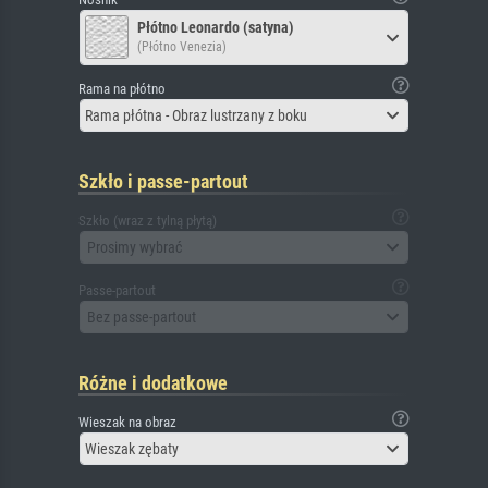
Płótno Leonardo (satyna)
(Płótno Venezia)
Rama na płótno
Rama płótna - Obraz lustrzany z boku
Szkło i passe-partout
Szkło (wraz z tylną płytą)
Prosimy wybrać
Passe-partout
Bez passe-partout
Różne i dodatkowe
Wieszak na obraz
Wieszak zębaty