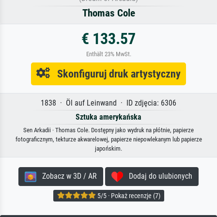
Thomas Cole
€ 133.57
Enthält 23% MwSt.
Skonfiguruj druk artystyczny
1838 · Öl auf Leinwand · ID zdjęcia: 6306
Sztuka amerykańska
Sen Arkadii · Thomas Cole. Dostępny jako wydruk na płótnie, papierze
fotograficznym, tekturze akwarelowej, papierze niepowlekanym lub papierze
japońskim.
Zobacz w 3D / AR
Dodaj do ulubionych
5/5 · Pokaż recenzje (7)