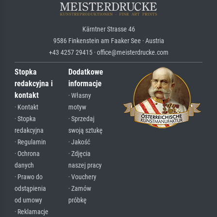
Kärntner Strasse 46
9586 Finkenstein am Faaker See · Austria
+43 4257 29415 · office@meisterdrucke.com
Stopka
Dodatkowe
redakcyjna i
informacje
kontakt
· Własny
· Kontakt
motyw
· Stopka
· Sprzedaj
redakcyjna
swoją sztukę
· Regulamin
· Jakość
· Ochrona
· Zdjęcia
danych
naszej pracy
· Prawo do
· Vouchery
odstąpienia
· Zamów
od umowy
próbkę
· Reklamacje