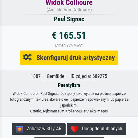
Widok Collioure
(Ansicht von Collioure)
Paul Signac
€ 165.51
Enthält 23% MwSt.
Skonfiguruj druk artystyczny
1887 · Gemälde · ID zdjęcia: 689275
Puentylizm
Widok Collioure · Paul Signac. Dostępny jako wydruk na płótnie, papierze
fotograficznym, tekturze akwarelowej, papierze niepowlekanym lub papierze
japońskim.
Otterlo, Rijksmuseum Kröller-Müller / akg-images
Zobacz w 3D / AR
Dodaj do ulubionych