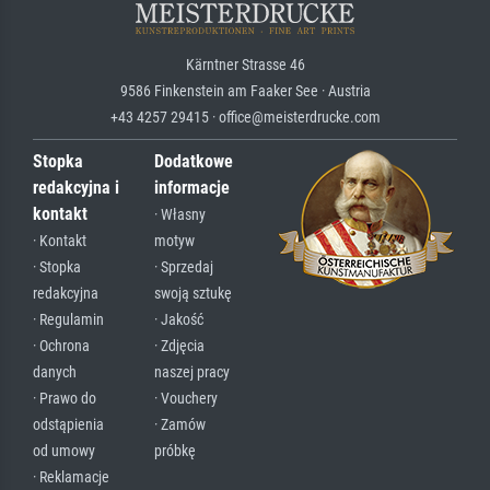
Kärntner Strasse 46
9586 Finkenstein am Faaker See · Austria
+43 4257 29415 · office@meisterdrucke.com
Stopka
Dodatkowe
redakcyjna i
informacje
kontakt
· Własny
· Kontakt
motyw
· Stopka
· Sprzedaj
redakcyjna
swoją sztukę
· Regulamin
· Jakość
· Ochrona
· Zdjęcia
danych
naszej pracy
· Prawo do
· Vouchery
odstąpienia
· Zamów
od umowy
próbkę
· Reklamacje