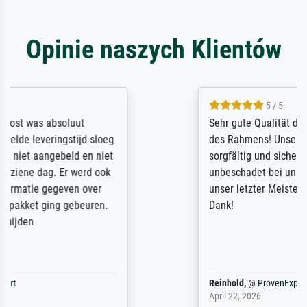
Opinie naszych Klientów
5 / 5
Sehr gute Qualität des Leinwanddrucks und
des Rahmens! Unser Bild wurde sehr
sorgfältig und sicher verpackt, so dass es
unbeschadet bei uns ankam. Es wird nicht
unser letzter Meisterdruck sein. Vielen
Dank!
Reinhold,
@
ProvenExpert
April 22, 2026