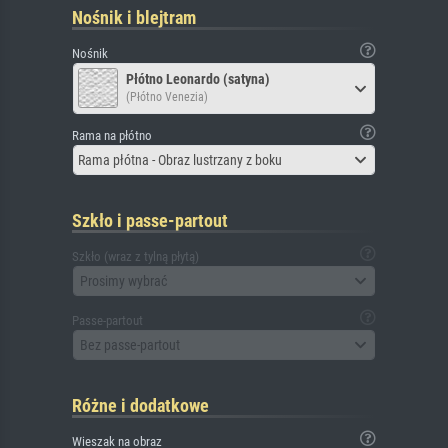
Nośnik i blejtram
Nośnik
Płótno Leonardo (satyna)
(Płótno Venezia)
Rama na płótno
Rama płótna - Obraz lustrzany z boku
Szkło i passe-partout
Szkło (wraz z tylną płytą)
Prosimy wybrać
Passe-partout
Bez passe-partout
Różne i dodatkowe
Wieszak na obraz