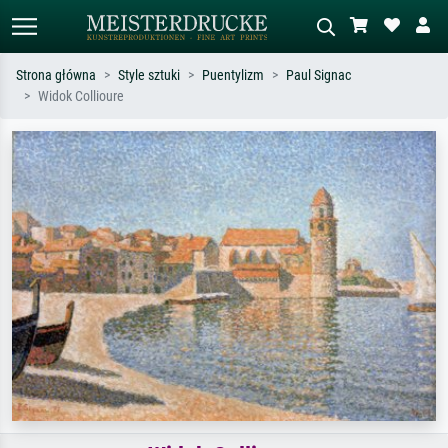
Strona główna
Style sztuki
Puentylizm
Paul Signac
Widok Collioure
Wyszukiwanie standardowe
Wyszukiwanie obrazów AI
Szukaj wg artysty, tytułu lub stylu – np.
Opisz scenę – np. zielona łąka,
Monet, Gwiaździsta noc,
abstrakcja z czerwienią, ciemny olej,
impresjonizm, fala Hokusaia, akt.
stojący akt obok drzewa.