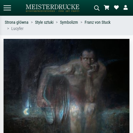
Strona główna
Style sztuki
Symbolizm
Franz von Stuck
Lucyfer
Wyszukiwanie standardowe
Wyszukiwanie obrazów AI
Szukaj wg artysty, tytułu lub stylu – np.
Opisz scenę – np. zielona łąka,
Monet, Gwiaździsta noc,
abstrakcja z czerwienią, ciemny olej,
impresjonizm, fala Hokusaia, akt.
stojący akt obok drzewa.