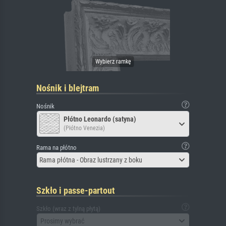
Nośnik i blejtram
Nośnik
Płótno Leonardo (satyna)
(Płótno Venezia)
Rama na płótno
Rama płótna - Obraz lustrzany z boku
Szkło i passe-partout
Szkło (wraz z tylną płytą)
Prosimy wybrać