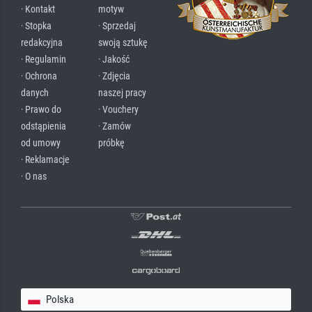
· Kontakt
motyw
· Stopka
· Sprzedaj
redakcyjna
swoją sztukę
· Regulamin
· Jakość
· Ochrona
· Zdjęcia
danych
naszej pracy
· Prawo do
· Vouchery
odstąpienia
· Zamów
od umowy
próbkę
· Reklamacje
· O nas
Polska