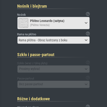
Nośnik i blejtram
Nośnik
Płótno Leonardo (satyna)
(Płótno Venezia)
Rama na płótno
Rama płótna - Obraz lustrzany z boku
Szkło i passe-partout
Szkło (wraz z tylną płytą)
Prosimy wybrać
Passe-partout
Bez passe-partout
Różne i dodatkowe