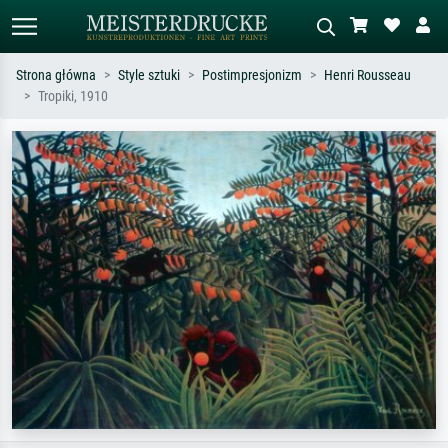
Strona główna
Style sztuki
Postimpresjonizm
Henri Rousseau
Tropiki, 1910
Wyszukiwanie standardowe
Wyszukiwanie obrazów AI
Szukaj wg artysty, tytułu lub stylu – np.
Opisz scenę – np. zielona łąka,
Monet, Gwiaździsta noc,
abstrakcja z czerwienią, ciemny olej,
impresjonizm, fala Hokusaia, akt.
stojący akt obok drzewa.