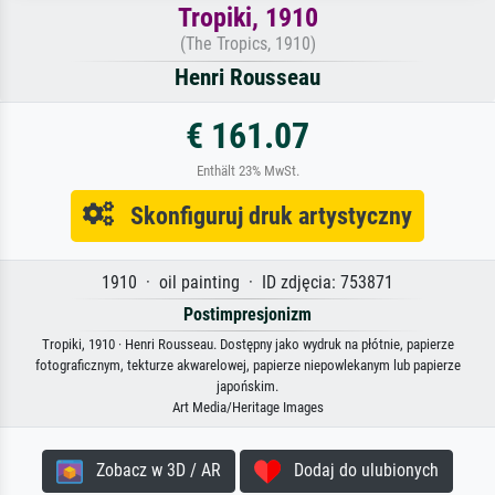
Tropiki, 1910
(The Tropics, 1910)
Henri Rousseau
€ 161.07
Enthält 23% MwSt.
Skonfiguruj druk artystyczny
1910 · oil painting · ID zdjęcia: 753871
Postimpresjonizm
Tropiki, 1910 · Henri Rousseau. Dostępny jako wydruk na płótnie, papierze
fotograficznym, tekturze akwarelowej, papierze niepowlekanym lub papierze
japońskim.
Art Media/Heritage Images
Zobacz w 3D / AR
Dodaj do ulubionych