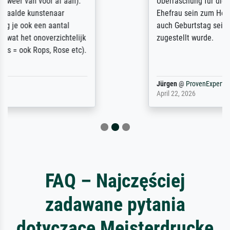
Überraschung für die normannische
Ehefrau sein zum Hochzeits- gleichzeitig
auch Geburtstag sein) doch nach zu Hause
zugestellt wurde.
Jürgen
@
ProvenExpert
April 22, 2026
FAQ – Najczęściej
zadawane pytania
dotyczące Meisterdrucke