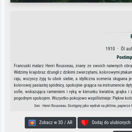
1910 · Öl auf
Postimp
Francuski malarz Henri Rousseau, znany ze swoich naiwnych obraz
Widzimy krajobraz dżungli z dzikimi zwierzętami, kolorowymi pta
raju, wszyscy żyją tu obok siebie, a idylliczna sceneria skąpana
kolorowej pasiastej spódnicy, spokojnie grająca na instrumencie dę
sofie, wskazująca ramieniem i ręką w kierunku kwiatów, grajka i
pogodnym spokojem. Wszystko pokojowo współistnieje: Piękne kolo
Sen · Henri Rousseau. Dostępny jako wydruk na płótnie, papierze
Zobacz w 3D / AR
Dodaj do ulubionych