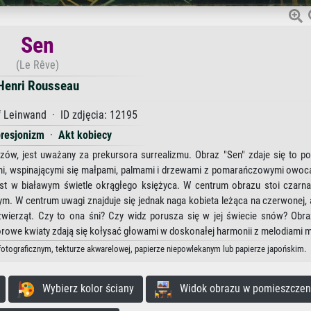
Sen
(Le Rêve)
Henri Rousseau
 Leinwand · ID zdjęcia: 12195
resjonizm
·
Akt kobiecy
ów, jest uważany za prekursora surrealizmu. Obraz "Sen" zdaje się to po
kami, wspinającymi się małpami, palmami i drzewami z pomarańczowymi owoc
 jest w białawym świetle okrągłego księżyca. W centrum obrazu stoi czarn
tym. W centrum uwagi znajduje się jednak naga kobieta leżąca na czerwonej,
 zwierząt. Czy to ona śni? Czy widz porusza się w jej świecie snów? Obr
rowe kwiaty zdają się kołysać głowami w doskonałej harmonii z melodiami 
 fotograficznym, tekturze akwarelowej, papierze niepowlekanym lub papierze japońskim.
Wybierz kolor ściany
Widok obrazu w pomieszczen