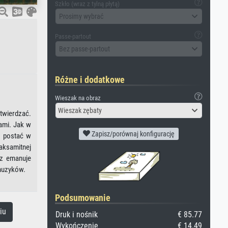
Szkło (wraz z tylną płytą)
Prosimy wybrać
Passe-partout
Bez passe-partout
Różne i dodatkowe
Wieszak na obraz
Wieszak zębaty
twierdzać.
ami. Jak w
Zapisz/porównaj konfigurację
a postać w
 aksamitnej
az emanuje
muzyków.
Podsumowanie
iu
Druk i nośnik
€ 85.77
Wykończenie
€ 14.49