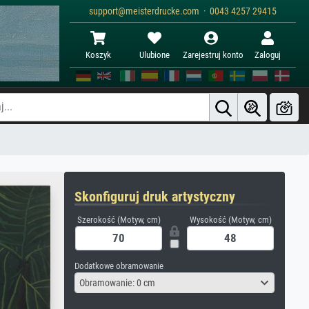
support@meisterdrucke.com · 0043 4257 29415
Koszyk
Ulubione
Zarejestruj konto
Zaloguj
Skonfiguruj druk artystyczny
Szerokość (Motyw, cm)
Wysokość (Motyw, cm)
Dodatkowe obramowanie
Obramowanie: 0 cm