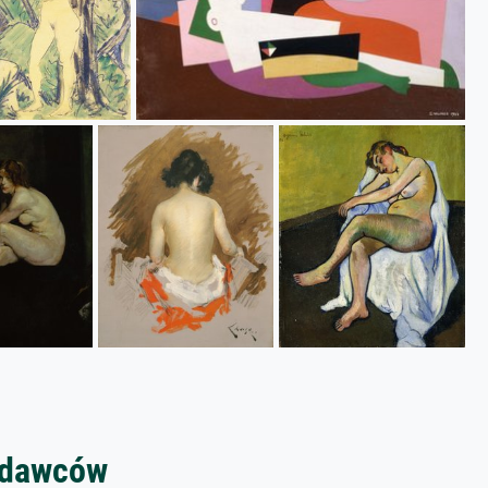
zedawców