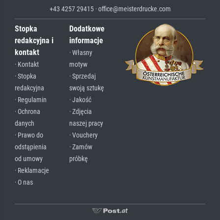
+43 4257 29415 · office@meisterdrucke.com
Stopka
Dodatkowe
redakcyjna i
informacje
kontakt
· Własny
· Kontakt
motyw
· Stopka
· Sprzedaj
redakcyjna
swoją sztukę
· Regulamin
· Jakość
· Ochrona
· Zdjęcia
danych
naszej pracy
· Prawo do
· Vouchery
odstąpienia
· Zamów
od umowy
próbkę
· Reklamacje
· O nas