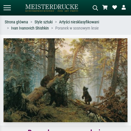
Strona główna
Style sztuki
Artyści niesklasyfikowani
Ivan Ivanovich Shishkin
Poranek w sosnowym lesie
Wyszukiwanie standardowe
Wyszukiwanie obrazów AI
Szukaj wg artysty, tytułu lub stylu – np.
Opisz scenę – np. zielona łąka,
Monet, Gwiaździsta noc,
abstrakcja z czerwienią, ciemny olej,
impresjonizm, fala Hokusaia, akt.
stojący akt obok drzewa.