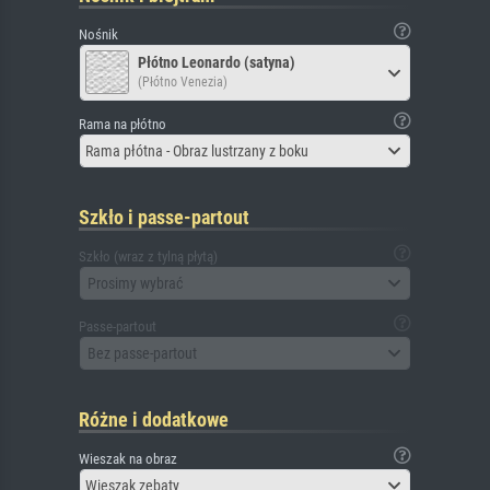
Nośnik
Płótno Leonardo (satyna)
(Płótno Venezia)
Rama na płótno
Rama płótna - Obraz lustrzany z boku
Szkło i passe-partout
Szkło (wraz z tylną płytą)
Prosimy wybrać
Passe-partout
Bez passe-partout
Różne i dodatkowe
Wieszak na obraz
Wieszak zębaty