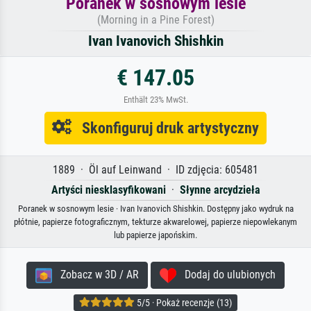
Poranek w sosnowym lesie
(Morning in a Pine Forest)
Ivan Ivanovich Shishkin
€ 147.05
Enthält 23% MwSt.
Skonfiguruj druk artystyczny
1889 · Öl auf Leinwand · ID zdjęcia: 605481
Artyści niesklasyfikowani
·
Słynne arcydzieła
Poranek w sosnowym lesie · Ivan Ivanovich Shishkin. Dostępny jako wydruk na
płótnie, papierze fotograficznym, tekturze akwarelowej, papierze niepowlekanym
lub papierze japońskim.
Zobacz w 3D / AR
Dodaj do ulubionych
5/5 · Pokaż recenzje (13)