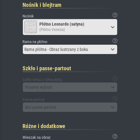
Nośnik i blejtram
Nośnik
Płótno Leonardo (satyna)
(Płótno Venezia)
Rama na płótno
Rama płótna - Obraz lustrzany z boku
Szkło i passe-partout
Szkło (wraz z tylną płytą)
Prosimy wybrać
Passe-partout
Bez passe-partout
Różne i dodatkowe
Wieszak na obraz