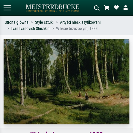
Strona główna
Style sztuki
Artyści niesklasyfikowani
Ivan Ivanovich Shishkin
W lesie brzozowym, 1883
Wyszukiwanie standardowe
Wyszukiwanie obrazów AI
Szukaj wg artysty, tytułu lub stylu – np.
Opisz scenę – np. zielona łąka,
Monet, Gwiaździsta noc,
abstrakcja z czerwienią, ciemny olej,
impresjonizm, fala Hokusaia, akt.
stojący akt obok drzewa.