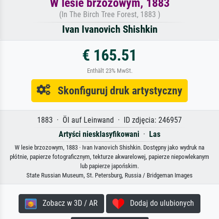
W lesie brzozowym, 1883
(In The Birch Tree Forest, 1883 )
Ivan Ivanovich Shishkin
€ 165.51
Enthält 23% MwSt.
Skonfiguruj druk artystyczny
1883 · Öl auf Leinwand · ID zdjęcia: 246957
Artyści niesklasyfikowani
·
Las
W lesie brzozowym, 1883 · Ivan Ivanovich Shishkin. Dostępny jako wydruk na
płótnie, papierze fotograficznym, tekturze akwarelowej, papierze niepowlekanym
lub papierze japońskim.
State Russian Museum, St. Petersburg, Russia / Bridgeman Images
Zobacz w 3D / AR
Dodaj do ulubionych