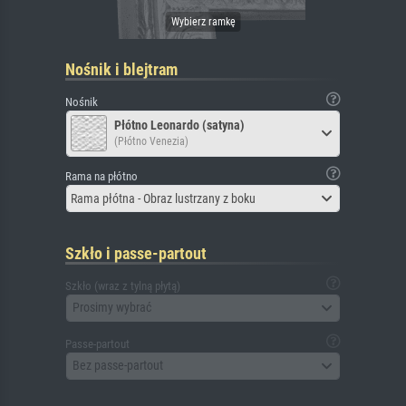
Nośnik i blejtram
Nośnik
Płótno Leonardo (satyna)
(Płótno Venezia)
Rama na płótno
Rama płótna - Obraz lustrzany z boku
Szkło i passe-partout
Szkło (wraz z tylną płytą)
Prosimy wybrać
Passe-partout
Bez passe-partout