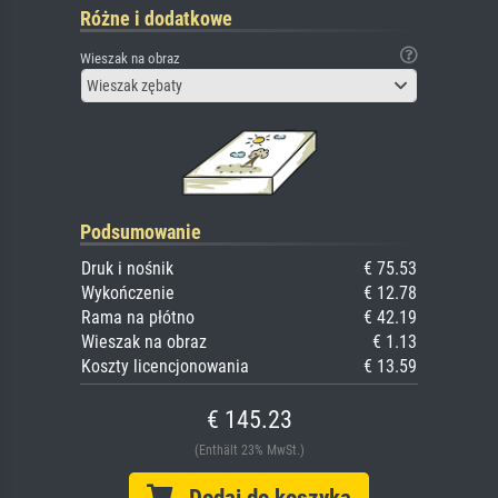
Różne i dodatkowe
Wieszak na obraz
Wieszak zębaty
Podsumowanie
Druk i nośnik
€ 75.53
Wykończenie
€ 12.78
Rama na płótno
€ 42.19
Wieszak na obraz
€ 1.13
Koszty licencjonowania
€ 13.59
€ 145.23
(Enthält 23% MwSt.)
Dodaj do koszyka