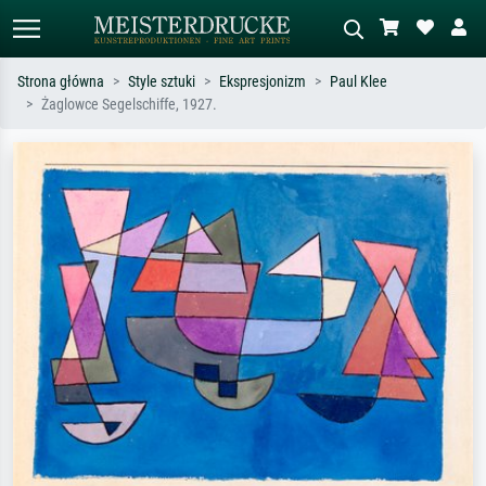
Strona główna
Style sztuki
Ekspresjonizm
Paul Klee
Żaglowce Segelschiffe, 1927.
Wyszukiwanie standardowe
Wyszukiwanie obrazów AI
Szukaj wg artysty, tytułu lub stylu – np.
Opisz scenę – np. zielona łąka,
Monet, Gwiaździsta noc,
abstrakcja z czerwienią, ciemny olej,
impresjonizm, fala Hokusaia, akt.
stojący akt obok drzewa.