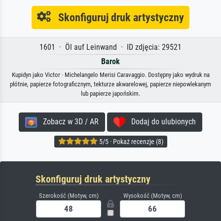
Skonfiguruj druk artystyczny
1601 · Öl auf Leinwand · ID zdjęcia: 29521
Barok
Kupidyn jako Victor · Michelangelo Merisi Caravaggio. Dostępny jako wydruk na
płótnie, papierze fotograficznym, tekturze akwarelowej, papierze niepowlekanym
lub papierze japońskim.
Zobacz w 3D / AR
Dodaj do ulubionych
5/5 · Pokaż recenzje (8)
Skonfiguruj druk artystyczny
Szerokość (Motyw, cm)
Wysokość (Motyw, cm)