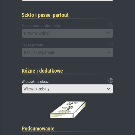
Szkło i passe-partout
Szkło (wraz z tylną płytą)
Prosimy wybrać
Passe-partout
Bez passe-partout
Różne i dodatkowe
Wieszak na obraz
Wieszak zębaty
Podsumowanie