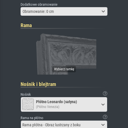
Dodatkowe obramowanie
Obramowanie: 0 cm
Rama
Nośnik i blejtram
Nośnik
Płótno Leonardo (satyna)
(Płótno Venezia)
Rama na płótno
Rama płótna - Obraz lustrzany z boku