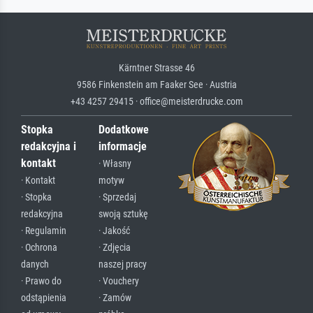
Kärntner Strasse 46
9586 Finkenstein am Faaker See · Austria
+43 4257 29415 · office@meisterdrucke.com
Stopka
Dodatkowe
redakcyjna i
informacje
kontakt
· Własny
· Kontakt
motyw
· Stopka
· Sprzedaj
redakcyjna
swoją sztukę
· Regulamin
· Jakość
· Ochrona
· Zdjęcia
danych
naszej pracy
· Prawo do
· Vouchery
odstąpienia
· Zamów