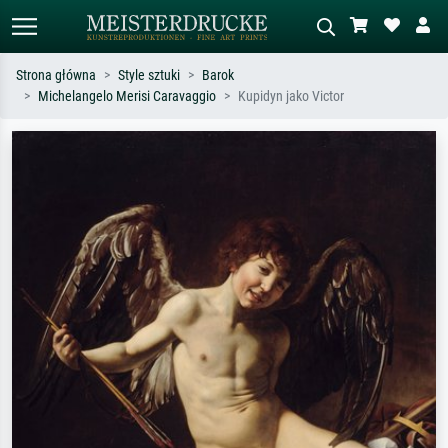
Strona główna
Style sztuki
Barok
Michelangelo Merisi Caravaggio
Kupidyn jako Victor
Wyszukiwanie standardowe
Wyszukiwanie obrazów AI
Szukaj wg artysty, tytułu lub stylu – np.
Opisz scenę – np. zielona łąka,
Monet, Gwiaździsta noc,
abstrakcja z czerwienią, ciemny olej,
impresjonizm, fala Hokusaia, akt.
stojący akt obok drzewa.