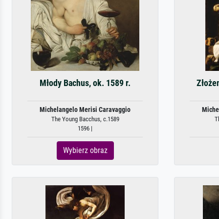
Młody Bachus, ok. 1589 r.
Złoże
Michelangelo Merisi Caravaggio
Miche
The Young Bacchus, c.1589
T
1596 |
Wybierz obraz