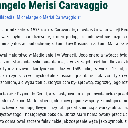
angelo Merisi Caravaggio
ikipedia: Michelangelo Merisi Caravaggio
isi urodził się w 1573 roku w Caravaggio, miasteczku w prowincji B
awsze było ustabilizowane, źródła podają, że oddawał się rozpuści
o mu się dostać pod ochronę zakonników Kościoła i Zakonu Maltańskie
wał malarstwo w Mediolanie i w Wenecji. Jego energia twórcza była 
alizm i starannie wykonane detale, a w szczególności handlarza dzi
w tym z różnymi kardynałami. Już w 1589 roku, w wieku 16 lat, e
azu, czymś, co w innych okolicznościach jest dane malarzom tylko w p
uznaniem, ale wydarzenia, których sam był sprawcą, zagroziły jego ro
 uciekać z Rzymu do Genui, a w następnym roku ponownie uciekł prze
Mistrza Zakonu Maltańskiego, ale znów popadł w spory z dostojnikam
e człowiekiem popędliwym. Trzy lata przed śmiercią stworzył obraz pr
artystów tego i następnych pokoleń. Obraz Marii namalowany przez 
o odmalował szczere fakty, takie jak zdeptanie węża jako symbolu zł