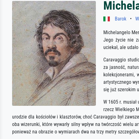
Michel
Barok
•
W
Michelangelo Mer
Jego życie nie z
uciekał, ale udał
Caravaggio studio
za jasność, natur
kolekcjonerami, 
artystycznego wyr
się już szerokim 
W 1605 r. musiał
rzecz Wielkiego 
urodzie dla kościołów i klasztorów, choć Caravaggio był zawsz
oba wizerunki, które wywarły silny wpływ na twórczość wielu 
ponieważ na obrazie o wymiarach dwa na trzy metry szczegółow