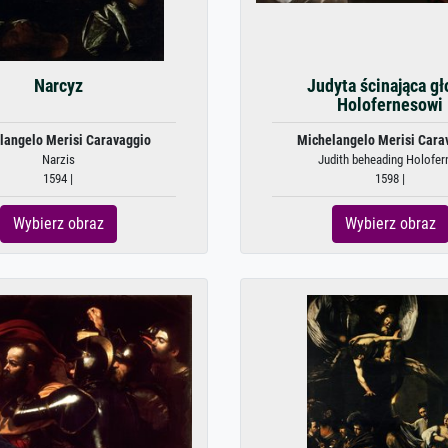
Narcyz
Judyta ścinająca g
Holofernesowi
langelo Merisi Caravaggio
Michelangelo Merisi Cara
Narzis
Judith beheading Holofer
1594 |
1598 |
Wybierz obraz
Wybierz obraz