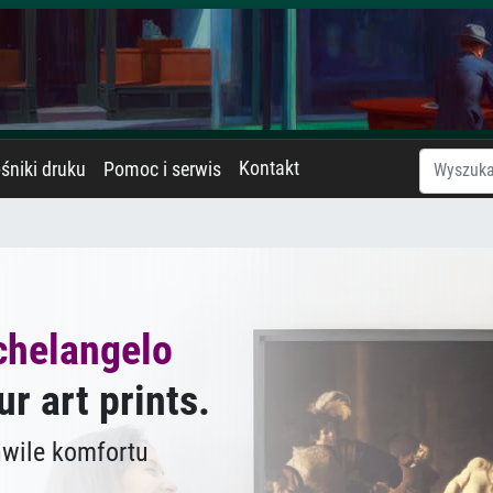
Kontakt
śniki druku
Pomoc i serwis
chelangelo
ur art prints.
hwile komfortu