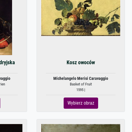
dryjska
Kosz owoców
vaggio
Michelangelo Merisi Caravaggio
rien
Basket of Fruit
1595 |
Wybierz obraz