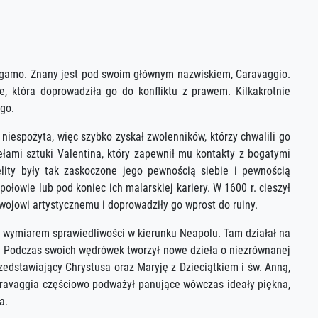
ergamo. Znany jest pod swoim głównym nazwiskiem, Caravaggio.
e, która doprowadziła go do konfliktu z prawem. Kilkakrotnie
go.
niespożyta, więc szybko zyskał zwolenników, którzy chwalili go
ełami sztuki Valentina, który zapewnił mu kontakty z bogatymi
lity były tak zaskoczone jego pewnością siebie i pewnością
ołowie lub pod koniec ich malarskiej kariery. W 1600 r. cieszył
zwojowi artystycznemu i doprowadziły go wprost do ruiny.
d wymiarem sprawiedliwości w kierunku Neapolu. Tam działał na
i. Podczas swoich wędrówek tworzył nowe dzieła o niezrównanej
zedstawiający Chrystusa oraz Maryję z Dzieciątkiem i św. Anną,
Caravaggia częściowo podważył panujące wówczas ideały piękna,
a.