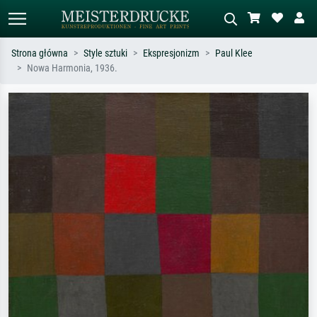
Strona główna
Style sztuki
Ekspresjonizm
Paul Klee
Nowa Harmonia, 1936.
Wyszukiwanie standardowe
Wyszukiwanie obrazów AI
Szukaj wg artysty, tytułu lub stylu – np.
Opisz scenę – np. zielona łąka,
Monet, Gwiaździsta noc,
abstrakcja z czerwienią, ciemny olej,
impresjonizm, fala Hokusaia, akt.
stojący akt obok drzewa.