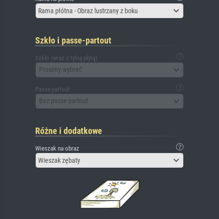
Rama płótna - Obraz lustrzany z boku
Szkło i passe-partout
Szkło (wraz z tylną płytą)
Prosimy wybrać
Passe-partout
Bez passe-partout
Różne i dodatkowe
Wieszak na obraz
Wieszak zębaty