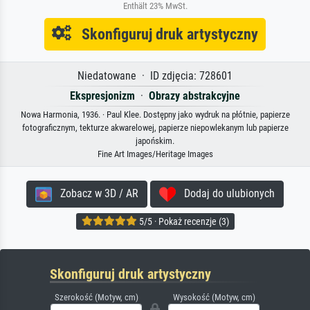
Enthält 23% MwSt.
Skonfiguruj druk artystyczny
Niedatowane · ID zdjęcia: 728601
Ekspresjonizm
·
Obrazy abstrakcyjne
Nowa Harmonia, 1936. · Paul Klee. Dostępny jako wydruk na płótnie, papierze
fotograficznym, tekturze akwarelowej, papierze niepowlekanym lub papierze
japońskim.
Fine Art Images/Heritage Images
Zobacz w 3D / AR
Dodaj do ulubionych
5/5 · Pokaż recenzje (3)
Skonfiguruj druk artystyczny
Szerokość (Motyw, cm)
Wysokość (Motyw, cm)