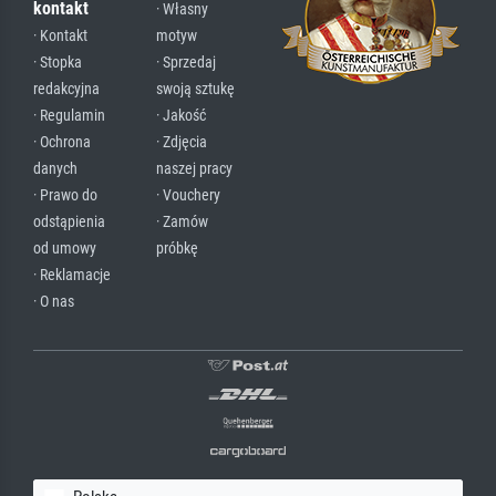
kontakt
· Własny
· Kontakt
motyw
· Stopka
· Sprzedaj
redakcyjna
swoją sztukę
· Regulamin
· Jakość
· Ochrona
· Zdjęcia
danych
naszej pracy
· Prawo do
· Vouchery
odstąpienia
· Zamów
od umowy
próbkę
· Reklamacje
· O nas