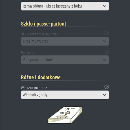
Rama płótna - Obraz lustrzany z boku
Szkło i passe-partout
Szkło (wraz z tylną płytą)
Prosimy wybrać
Passe-partout
Bez passe-partout
Różne i dodatkowe
Wieszak na obraz
Wieszak zębaty