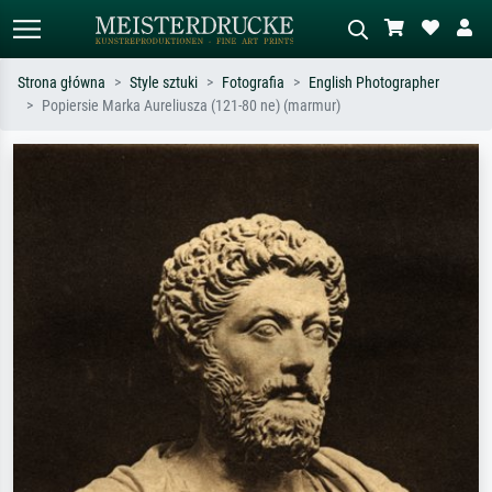
Strona główna
Style sztuki
Fotografia
English Photographer
Popiersie Marka Aureliusza (121-80 ne) (marmur)
Wyszukiwanie standardowe
Wyszukiwanie obrazów AI
Szukaj wg artysty, tytułu lub stylu – np.
Opisz scenę – np. zielona łąka,
Monet, Gwiaździsta noc,
abstrakcja z czerwienią, ciemny olej,
impresjonizm, fala Hokusaia, akt.
stojący akt obok drzewa.