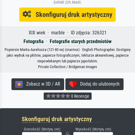
Enthält 23% MwSt.
Skonfiguruj druk artystyczny
XIX wiek · marble · ID zdjęcia: 326321
Fotografia
·
Fotografie starych przedmiotów
Popiersie Marka Aureliusza (121-80 ne) (marmur) · English Photographer. Dostępny
jako wydruk na płótnie, papierze fotograficznym, tekturze akwarelowej, papierze
niepowlekanym lub papierze japońskim.
Private Collection / Bridgeman Images
Zobacz w 3D / AR
Dodaj do ulubionych
0 Recenzje
Skonfiguruj druk artystyczny
Szerokość (Motyw, cm)
Wysokość (Motyw, cm)