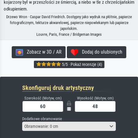
kojarzony był w przeszłości ze śmiercią, a niebo w tle z chrześcijańskim
odkupieniem.
Drzewo Wron · Caspar David Friedrich. Dostępny jako wydruk na płótnie, papierze
fotograficznym, tekturze akwarelowej, papierze niepowlekanym lub papierze
japońskim.
Louvre, Paris, France / Bridgeman Images
Zobacz w 3D / AR
Dodaj do ulubionych
5/5 · Pokaż recenzje (4)
Skonfiguruj druk artystyczny
Szerokość (Motyw, cm)
Wysokość (Motyw, cm)
Dodatkowe obramowanie
Obramowanie: 0 cm