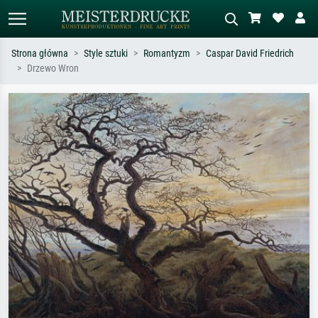
Strona główna
Style sztuki
Romantyzm
Caspar David Friedrich
Drzewo Wron
Wyszukiwanie standardowe
Wyszukiwanie obrazów AI
Szukaj wg artysty, tytułu lub stylu – np.
Opisz scenę – np. zielona łąka,
Monet, Gwiaździsta noc,
abstrakcja z czerwienią, ciemny olej,
impresjonizm, fala Hokusaia, akt.
stojący akt obok drzewa.