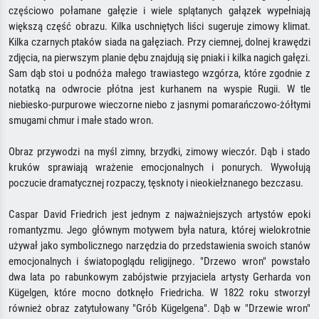
częściowo połamane gałęzie i wiele splątanych gałązek wypełniają
większą część obrazu. Kilka uschniętych liści sugeruje zimowy klimat.
Kilka czarnych ptaków siada na gałęziach. Przy ciemnej, dolnej krawędzi
zdjęcia, na pierwszym planie dębu znajdują się pniaki i kilka nagich gałęzi.
Sam dąb stoi u podnóża małego trawiastego wzgórza, które zgodnie z
notatką na odwrocie płótna jest kurhanem na wyspie Rugii. W tle
niebiesko-purpurowe wieczorne niebo z jasnymi pomarańczowo-żółtymi
smugami chmur i małe stado wron.
Obraz przywodzi na myśl zimny, brzydki, zimowy wieczór. Dąb i stado
kruków sprawiają wrażenie emocjonalnych i ponurych. Wywołują
poczucie dramatycznej rozpaczy, tęsknoty i nieokiełznanego bezczasu.
Caspar David Friedrich jest jednym z najważniejszych artystów epoki
romantyzmu. Jego głównym motywem była natura, której wielokrotnie
używał jako symbolicznego narzędzia do przedstawienia swoich stanów
emocjonalnych i światopoglądu religijnego. "Drzewo wron" powstało
dwa lata po rabunkowym zabójstwie przyjaciela artysty Gerharda von
Kügelgen, które mocno dotknęło Friedricha. W 1822 roku stworzył
również obraz zatytułowany "Grób Kügelgena". Dąb w "Drzewie wron"