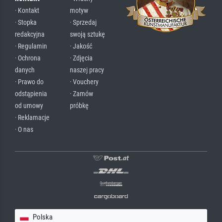
· Kontakt
motyw
· Stopka
· Sprzedaj
redakcyjna
swoją sztukę
· Regulamin
· Jakość
· Ochrona
· Zdjęcia
danych
naszej pracy
· Prawo do
· Vouchery
odstąpienia
· Zamów
od umowy
próbkę
· Reklamacje
· O nas
Polska