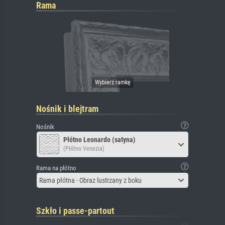
Rama
Nośnik i blejtram
Nośnik
Płótno Leonardo (satyna)
(Płótno Venezia)
Rama na płótno
Rama płótna - Obraz lustrzany z boku
Szkło i passe-partout