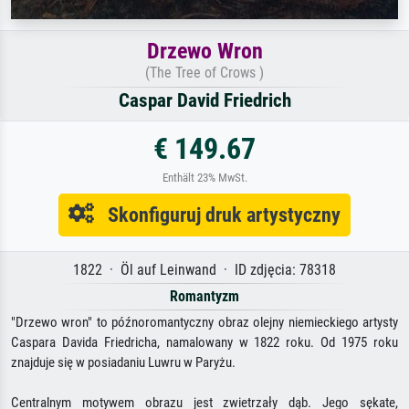
Drzewo Wron
(The Tree of Crows )
Caspar David Friedrich
€ 149.67
Enthält 23% MwSt.
Skonfiguruj druk artystyczny
1822 · Öl auf Leinwand · ID zdjęcia: 78318
Romantyzm
"Drzewo wron" to późnoromantyczny obraz olejny niemieckiego artysty
Caspara Davida Friedricha, namalowany w 1822 roku. Od 1975 roku
znajduje się w posiadaniu Luwru w Paryżu.
Centralnym motywem obrazu jest zwietrzały dąb. Jego sękate,