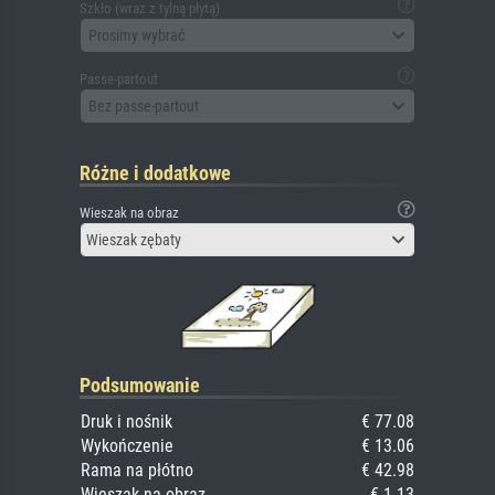
Szkło (wraz z tylną płytą)
Prosimy wybrać
Passe-partout
Bez passe-partout
Różne i dodatkowe
Wieszak na obraz
Wieszak zębaty
Podsumowanie
Druk i nośnik
€ 77.08
Wykończenie
€ 13.06
Rama na płótno
€ 42.98
Wieszak na obraz
€ 1.13