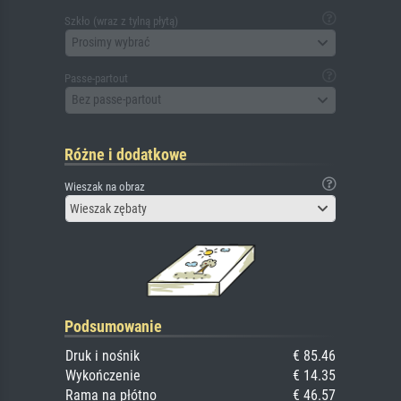
Szkło (wraz z tylną płytą)
Prosimy wybrać
Passe-partout
Bez passe-partout
Różne i dodatkowe
Wieszak na obraz
Wieszak zębaty
Podsumowanie
Druk i nośnik
€ 85.46
Wykończenie
€ 14.35
Rama na płótno
€ 46.57