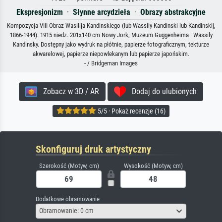
Ekspresjonizm
·
Słynne arcydzieła
·
Obrazy abstrakcyjne
Kompozycja VIII Obraz Wasilija Kandinskiego (lub Wassily Kandinski lub Kandinskij,
1866-1944). 1915 niedz. 201x140 cm Nowy Jork, Muzeum Guggenheima · Wassily
Kandinsky. Dostępny jako wydruk na płótnie, papierze fotograficznym, tekturze
akwarelowej, papierze niepowlekanym lub papierze japońskim.
- / Bridgeman Images
Zobacz w 3D / AR
Dodaj do ulubionych
5/5 · Pokaż recenzje (16)
Skonfiguruj druk artystyczny
Szerokość (Motyw, cm)
Wysokość (Motyw, cm)
Dodatkowe obramowanie
Obramowanie: 0 cm