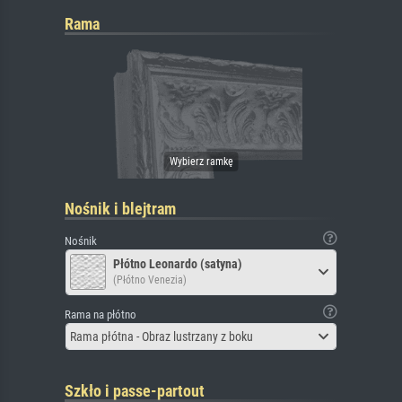
Rama
Nośnik i blejtram
Nośnik
Płótno Leonardo (satyna)
(Płótno Venezia)
Rama na płótno
Rama płótna - Obraz lustrzany z boku
Szkło i passe-partout