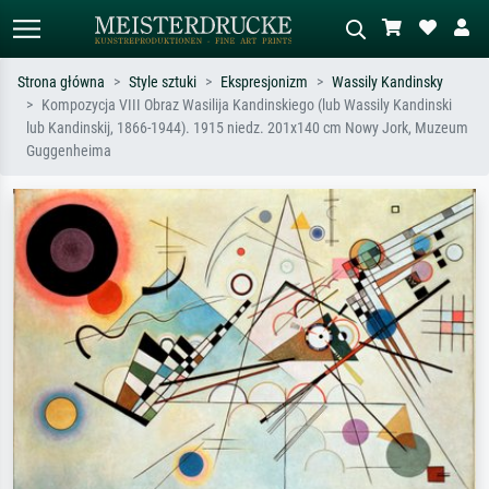
Strona główna
Style sztuki
Ekspresjonizm
Wassily Kandinsky
Kompozycja VIII Obraz Wasilija Kandinskiego (lub Wassily Kandinski
Wyszukiwanie standardowe
Wyszukiwanie obrazów AI
lub Kandinskij, 1866-1944). 1915 niedz. 201x140 cm Nowy Jork, Muzeum
Guggenheima
Szukaj wg artysty, tytułu lub stylu – np.
Opisz scenę – np. zielona łąka,
Monet, Gwiaździsta noc,
abstrakcja z czerwienią, ciemny olej,
impresjonizm, fala Hokusaia, akt.
stojący akt obok drzewa.