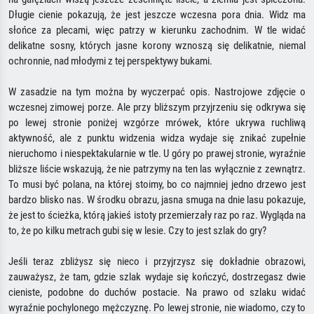
Długie cienie pokazują, że jest jeszcze wczesna pora dnia. Widz ma
słońce za plecami, więc patrzy w kierunku zachodnim. W tle widać
delikatne sosny, których jasne korony wznoszą się delikatnie, niemal
ochronnie, nad młodymi z tej perspektywy bukami.
W zasadzie na tym można by wyczerpać opis. Nastrojowe zdjęcie o
wczesnej zimowej porze. Ale przy bliższym przyjrzeniu się odkrywa się
po lewej stronie poniżej wzgórze mrówek, które ukrywa ruchliwą
aktywność, ale z punktu widzenia widza wydaje się znikać zupełnie
nieruchomo i niespektakularnie w tle. U góry po prawej stronie, wyraźnie
bliższe liście wskazują, że nie patrzymy na ten las wyłącznie z zewnątrz.
To musi być polana, na której stoimy, bo co najmniej jedno drzewo jest
bardzo blisko nas. W środku obrazu, jasna smuga na dnie lasu pokazuje,
że jest to ścieżka, którą jakieś istoty przemierzały raz po raz. Wygląda na
to, że po kilku metrach gubi się w lesie. Czy to jest szlak do gry?
Jeśli teraz zbliżysz się nieco i przyjrzysz się dokładnie obrazowi,
zauważysz, że tam, gdzie szlak wydaje się kończyć, dostrzegasz dwie
cieniste, podobne do duchów postacie. Na prawo od szlaku widać
wyraźnie pochylonego mężczyznę. Po lewej stronie, nie wiadomo, czy to