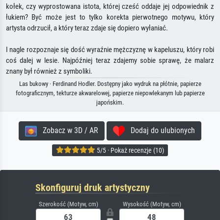
kołek, czy wyprostowana istota, której cześć oddaje jej odpowiednik z
łukiem? Być może jest to tylko korekta pierwotnego motywu, który
artysta odrzucił, a który teraz zdaje się dopiero wyłaniać.
I nagle rozpoznaje się dość wyraźnie mężczyznę w kapeluszu, który robi
coś dalej w lesie. Najpóźniej teraz zdajemy sobie sprawę, że malarz
znany był również z symboliki.
Las bukowy · Ferdinand Hodler. Dostępny jako wydruk na płótnie, papierze
fotograficznym, tekturze akwarelowej, papierze niepowlekanym lub papierze
japońskim.
Zobacz w 3D / AR
Dodaj do ulubionych
5/5 · Pokaż recenzje (10)
Skonfiguruj druk artystyczny
Szerokość (Motyw, cm)
Wysokość (Motyw, cm)