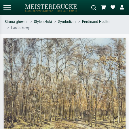
Strona główna
Style sztuki
Symbolizm
Ferdinand Hodler
Las bukowy
Wyszukiwanie standardowe
Wyszukiwanie obrazów AI
Szukaj wg artysty, tytułu lub stylu – np.
Opisz scenę – np. zielona łąka,
Monet, Gwiaździsta noc,
abstrakcja z czerwienią, ciemny olej,
impresjonizm, fala Hokusaia, akt.
stojący akt obok drzewa.