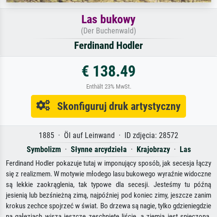
Las bukowy
(Der Buchenwald)
Ferdinand Hodler
€ 138.49
Enthält 23% MwSt.
Skonfiguruj druk artystyczny
1885 · Öl auf Leinwand · ID zdjęcia: 28572
Symbolizm
·
Słynne arcydzieła
·
Krajobrazy
·
Las
Ferdinand Hodler pokazuje tutaj w imponujący sposób, jak secesja łączy
się z realizmem. W motywie młodego lasu bukowego wyraźnie widoczne
są lekkie zaokrąglenia, tak typowe dla secesji. Jesteśmy tu późną
jesienią lub bezśnieżną zimą, najpóźniej pod koniec zimy, jeszcze zanim
krokus zechce spojrzeć w świat. Bo drzewa są nagie, tylko gdzieniegdzie
na gałęziach wiszą jeszcze zeschnięte liście, a ziemia jest spieczona.