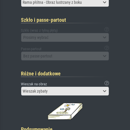
Rama płótna - Obraz lustrzany z boku
Szkło i passe-partout
Szkło (wraz z tylną płytą)
Prosimy wybrać
Passe-partout
Bez passe-partout
Różne i dodatkowe
Wieszak na obraz
Wieszak zębaty
Podsumowanie