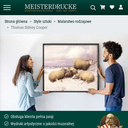
Strona główna
Style sztuki
Malarstwo rodzajowe
Thomas Sidney Cooper
Wyszukiwanie standardowe
Wyszukiwanie obrazów AI
Szukaj wg artysty, tytułu lub stylu – np.
Opisz scenę – np. zielona łąka,
Monet, Gwiaździsta noc,
abstrakcja z czerwienią, ciemny olej,
impresjonizm, fala Hokusaia, akt.
stojący akt obok drzewa.
Obsługa klienta pełna pasji
Wydruki artystyczne o jakości muzealnej